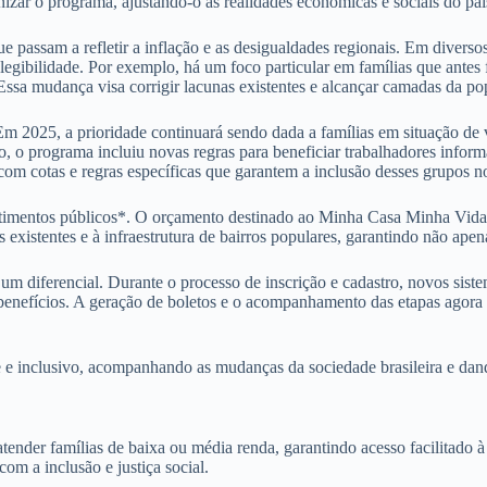
zar o programa, ajustando-o às realidades econômicas e sociais do paí
ue passam a refletir a inflação e as desigualdades regionais. Em diversos
elegibilidade. Por exemplo, há um foco particular em famílias que ante
 Essa mudança visa corrigir lacunas existentes e alcançar camadas da po
 Em 2025, a prioridade continuará sendo dada a famílias em situação de
to, o programa incluiu novas regras para beneficiar trabalhadores infor
om cotas e regras específicas que garantem a inclusão desses grupos 
timentos públicos*. O orçamento destinado ao Minha Casa Minha Vida 
existentes e à infraestrutura de bairros populares, garantindo não ape
 diferencial. Durante o processo de inscrição e cadastro, novos sistema
benefícios. A geração de boletos e o acompanhamento das etapas agora p
 inclusivo, acompanhando as mudanças da sociedade brasileira e dando 
er famílias de baixa ou média renda, garantindo acesso facilitado à m
om a inclusão e justiça social.