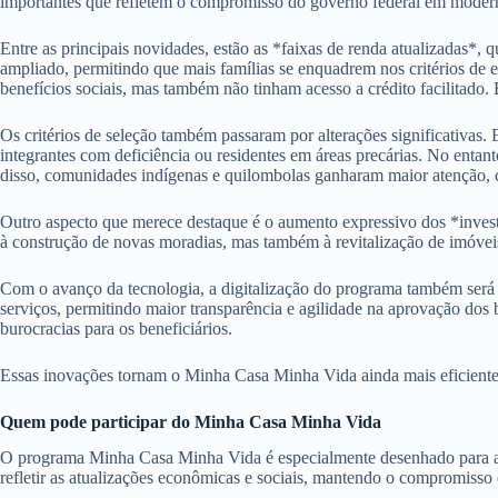
importantes que refletem o compromisso do governo federal em moderni
Entre as principais novidades, estão as *faixas de renda atualizadas*, q
ampliado, permitindo que mais famílias se enquadrem nos critérios de 
benefícios sociais, mas também não tinham acesso a crédito facilitado.
Os critérios de seleção também passaram por alterações significativas.
integrantes com deficiência ou residentes em áreas precárias. No entan
disso, comunidades indígenas e quilombolas ganharam maior atenção, c
Outro aspecto que merece destaque é o aumento expressivo dos *inves
à construção de novas moradias, mas também à revitalização de imóveis 
Com o avanço da tecnologia, a digitalização do programa também será um
serviços, permitindo maior transparência e agilidade na aprovação dos 
burocracias para os beneficiários.
Essas inovações tornam o Minha Casa Minha Vida ainda mais eficiente e
Quem pode participar do Minha Casa Minha Vida
O programa Minha Casa Minha Vida é especialmente desenhado para atend
refletir as atualizações econômicas e sociais, mantendo o compromisso c