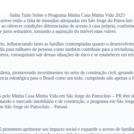
Saiba Tudo Sobre o Programa Minha Casa Minha Vida 2025
lver estão a falta de moradias adequadas em São Jorge do Patrocínio –
ao oferecer condições diferenciadas de acesso à casa própria, conforme
 juros reduzidos, tornando a aquisição do imóvel mais viável.
io, influenciando tanto as famílias contempladas quanto o desenvolvim
a para milhares de pessoas como também contribuiu para a revitalizaç
ros, conseguiram sair dessas situações de risco e se estabelecer em r
eira, promovendo investimentos no setor de construção civil, gerando
tância estratégica para o Brasil como um todo, cumprindo não apenas 
s pelo Minha Casa Minha Vida em São Jorge do Patrocínio – PR têm sid
entando o mercado imobiliário e de construção, o programa em São Jorge
em São Jorge do Patrocínio – Paraná.
metem aprimorar seu impacto social e expandir o acesso de famílias n