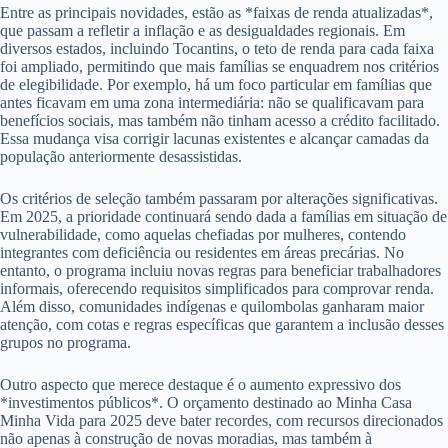
Entre as principais novidades, estão as *faixas de renda atualizadas*,
que passam a refletir a inflação e as desigualdades regionais. Em
diversos estados, incluindo Tocantins, o teto de renda para cada faixa
foi ampliado, permitindo que mais famílias se enquadrem nos critérios
de elegibilidade. Por exemplo, há um foco particular em famílias que
antes ficavam em uma zona intermediária: não se qualificavam para
benefícios sociais, mas também não tinham acesso a crédito facilitado.
Essa mudança visa corrigir lacunas existentes e alcançar camadas da
população anteriormente desassistidas.
Os critérios de seleção também passaram por alterações significativas.
Em 2025, a prioridade continuará sendo dada a famílias em situação de
vulnerabilidade, como aquelas chefiadas por mulheres, contendo
integrantes com deficiência ou residentes em áreas precárias. No
entanto, o programa incluiu novas regras para beneficiar trabalhadores
informais, oferecendo requisitos simplificados para comprovar renda.
Além disso, comunidades indígenas e quilombolas ganharam maior
atenção, com cotas e regras específicas que garantem a inclusão desses
grupos no programa.
Outro aspecto que merece destaque é o aumento expressivo dos
*investimentos públicos*. O orçamento destinado ao Minha Casa
Minha Vida para 2025 deve bater recordes, com recursos direcionados
não apenas à construção de novas moradias, mas também à