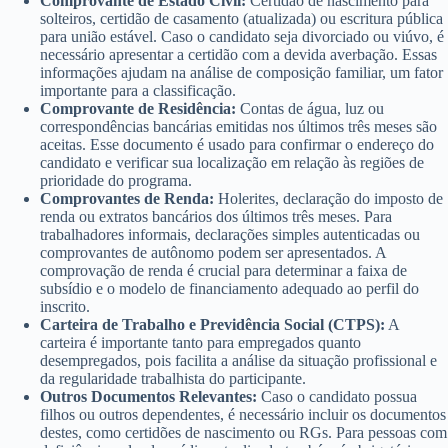
Comprovante de Estado Civil:
Certidão de nascimento para
solteiros, certidão de casamento (atualizada) ou escritura pública
para união estável. Caso o candidato seja divorciado ou viúvo, é
necessário apresentar a certidão com a devida averbação. Essas
informações ajudam na análise de composição familiar, um fator
importante para a classificação.
Comprovante de Residência:
Contas de água, luz ou
correspondências bancárias emitidas nos últimos três meses são
aceitas. Esse documento é usado para confirmar o endereço do
candidato e verificar sua localização em relação às regiões de
prioridade do programa.
Comprovantes de Renda:
Holerites, declaração do imposto de
renda ou extratos bancários dos últimos três meses. Para
trabalhadores informais, declarações simples autenticadas ou
comprovantes de autônomo podem ser apresentados. A
comprovação de renda é crucial para determinar a faixa de
subsídio e o modelo de financiamento adequado ao perfil do
inscrito.
Carteira de Trabalho e Previdência Social (CTPS):
A
carteira é importante tanto para empregados quanto
desempregados, pois facilita a análise da situação profissional e
da regularidade trabalhista do participante.
Outros Documentos Relevantes:
Caso o candidato possua
filhos ou outros dependentes, é necessário incluir os documentos
destes, como certidões de nascimento ou RGs. Para pessoas com