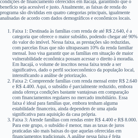
condições de financiamento oferecidos em Itacajá, garantindo que o
benefício seja acessível e justo. Atualmente, as faixas de renda do
programa são divididas em quatro categorias principais, igualmente
analisadas de acordo com dados demográficos e econômicos locais.
Faixa 1: Destinada às famílias com renda de até R$ 2.640, é a
categoria que oferece o maior subsídio, podendo chegar até 90%
do valor do imóvel. Nessa faixa, as prestações são reduzidas,
com parcelas fixas que não ultrapassam 10% da renda familiar
mensal. Isso visa garantir que as famílias em situação de maior
vulnerabilidade econômica possam acessar o direito à moradia.
Em Itacajá, o volume de inscritos nessa faixa tende a ser
significativo, dado o perfil socioeconômico da população local,
intensificando a análise de priorização.
Faixa 2: Compreende famílias com renda mensal entre R$ 2.640
e R$ 4.400. Aqui, o subsídio é parcialmente reduzido, embora
ainda ofereça condições bastante vantajosas em comparação
com financiamentos regulares no mercado imobiliário. Essa
faixa é ideal para famílias que, embora tenham alguma
estabilidade financeira, ainda dependem de uma ajuda
significativa para aquisição da casa própria.
Faixa 3: Atende famílias com rendas entre R$ 4.400 e R$ 8.000.
Para este grupo, o subsídio é menor, mas as taxas de juros
praticadas são mais baixas do que aquelas oferecidas em
financiamentos tradicionais. A análise nessa faixa é feita