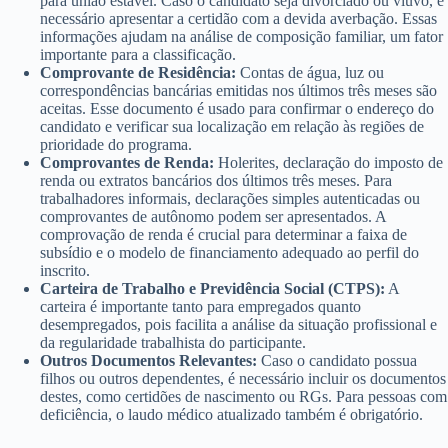
para união estável. Caso o candidato seja divorciado ou viúvo, é
necessário apresentar a certidão com a devida averbação. Essas
informações ajudam na análise de composição familiar, um fator
importante para a classificação.
Comprovante de Residência:
Contas de água, luz ou
correspondências bancárias emitidas nos últimos três meses são
aceitas. Esse documento é usado para confirmar o endereço do
candidato e verificar sua localização em relação às regiões de
prioridade do programa.
Comprovantes de Renda:
Holerites, declaração do imposto de
renda ou extratos bancários dos últimos três meses. Para
trabalhadores informais, declarações simples autenticadas ou
comprovantes de autônomo podem ser apresentados. A
comprovação de renda é crucial para determinar a faixa de
subsídio e o modelo de financiamento adequado ao perfil do
inscrito.
Carteira de Trabalho e Previdência Social (CTPS):
A
carteira é importante tanto para empregados quanto
desempregados, pois facilita a análise da situação profissional e
da regularidade trabalhista do participante.
Outros Documentos Relevantes:
Caso o candidato possua
filhos ou outros dependentes, é necessário incluir os documentos
destes, como certidões de nascimento ou RGs. Para pessoas com
deficiência, o laudo médico atualizado também é obrigatório.