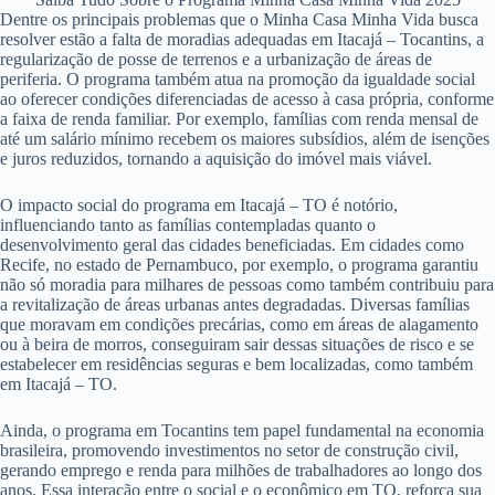
Dentre os principais problemas que o Minha Casa Minha Vida busca
resolver estão a falta de moradias adequadas em Itacajá – Tocantins, a
regularização de posse de terrenos e a urbanização de áreas de
periferia. O programa também atua na promoção da igualdade social
ao oferecer condições diferenciadas de acesso à casa própria, conforme
a faixa de renda familiar. Por exemplo, famílias com renda mensal de
até um salário mínimo recebem os maiores subsídios, além de isenções
e juros reduzidos, tornando a aquisição do imóvel mais viável.
O impacto social do programa em Itacajá – TO é notório,
influenciando tanto as famílias contempladas quanto o
desenvolvimento geral das cidades beneficiadas. Em cidades como
Recife, no estado de Pernambuco, por exemplo, o programa garantiu
não só moradia para milhares de pessoas como também contribuiu para
a revitalização de áreas urbanas antes degradadas. Diversas famílias
que moravam em condições precárias, como em áreas de alagamento
ou à beira de morros, conseguiram sair dessas situações de risco e se
estabelecer em residências seguras e bem localizadas, como também
em Itacajá – TO.
Ainda, o programa em Tocantins tem papel fundamental na economia
brasileira, promovendo investimentos no setor de construção civil,
gerando emprego e renda para milhões de trabalhadores ao longo dos
anos. Essa interação entre o social e o econômico em TO, reforça sua