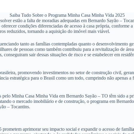
Saiba Tudo Sobre o Programa Minha Casa Minha Vida 2025
lver estão a falta de moradias adequadas em Bernardo Sayão – Tocantin
oferecer condições diferenciadas de acesso à casa própria, conforme a 
ros reduzidos, tornando a aquisição do imóvel mais viável.
enciando tanto as famílias contempladas quanto o desenvolvimento ger
lhares de pessoas como também contribuiu para a revitalização de áre
s, conseguiram sair dessas situações de risco e se estabelecer em res
sileira, promovendo investimentos no setor de construção civil, geran
tância estratégica para o Brasil como um todo, cumprindo não apenas 
s pelo Minha Casa Minha Vida em Bernardo Sayão – TO têm sido a prin
entando o mercado imobiliário e de construção, o programa em Bernardo
yão – Tocantins.
metem aprimorar seu impacto social e expandir o acesso de famílias n