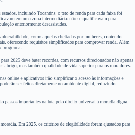
s.
 estados, incluindo Tocantins, o teto de renda para cada faixa foi
s ficavam em uma zona intermediária: não se qualificavam para
pulação anteriormente desassistidas.
 vulnerabilidade, como aquelas chefiadas por mulheres, contendo
mais, oferecendo requisitos simplificados para comprovar renda. Além
no programa.
para 2025 deve bater recordes, com recursos direcionados não apenas
nas abrigo, mas também qualidade de vida superior para os moradores.
s online e aplicativos irão simplificar o acesso às informações e
oderão ser feitos diretamente no ambiente digital, reduzindo
passos importantes na luta pelo direito universal à moradia digna.
oradia. Em 2025, os critérios de elegibilidade foram ajustados para