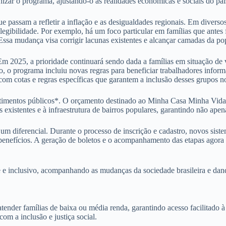
zar o programa, ajustando-o às realidades econômicas e sociais do paí
ue passam a refletir a inflação e as desigualdades regionais. Em diversos
elegibilidade. Por exemplo, há um foco particular em famílias que ante
 Essa mudança visa corrigir lacunas existentes e alcançar camadas da po
 Em 2025, a prioridade continuará sendo dada a famílias em situação de
to, o programa incluiu novas regras para beneficiar trabalhadores infor
om cotas e regras específicas que garantem a inclusão desses grupos 
timentos públicos*. O orçamento destinado ao Minha Casa Minha Vida 
existentes e à infraestrutura de bairros populares, garantindo não ape
 diferencial. Durante o processo de inscrição e cadastro, novos sistema
benefícios. A geração de boletos e o acompanhamento das etapas agora p
 inclusivo, acompanhando as mudanças da sociedade brasileira e dando 
er famílias de baixa ou média renda, garantindo acesso facilitado à m
om a inclusão e justiça social.