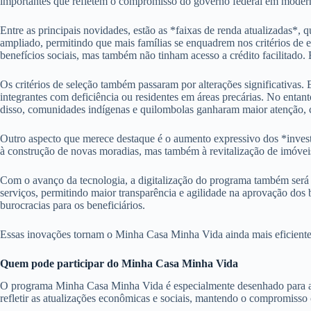
importantes que refletem o compromisso do governo federal em moderni
Entre as principais novidades, estão as *faixas de renda atualizadas*, q
ampliado, permitindo que mais famílias se enquadrem nos critérios de 
benefícios sociais, mas também não tinham acesso a crédito facilitado.
Os critérios de seleção também passaram por alterações significativas.
integrantes com deficiência ou residentes em áreas precárias. No entan
disso, comunidades indígenas e quilombolas ganharam maior atenção, c
Outro aspecto que merece destaque é o aumento expressivo dos *inves
à construção de novas moradias, mas também à revitalização de imóveis 
Com o avanço da tecnologia, a digitalização do programa também será um
serviços, permitindo maior transparência e agilidade na aprovação dos 
burocracias para os beneficiários.
Essas inovações tornam o Minha Casa Minha Vida ainda mais eficiente e
Quem pode participar do Minha Casa Minha Vida
O programa Minha Casa Minha Vida é especialmente desenhado para atend
refletir as atualizações econômicas e sociais, mantendo o compromisso c