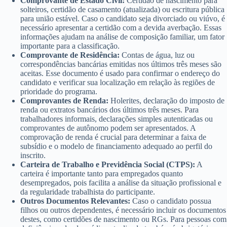
Comprovante de Estado Civil:
Certidão de nascimento para
solteiros, certidão de casamento (atualizada) ou escritura pública
para união estável. Caso o candidato seja divorciado ou viúvo, é
necessário apresentar a certidão com a devida averbação. Essas
informações ajudam na análise de composição familiar, um fator
importante para a classificação.
Comprovante de Residência:
Contas de água, luz ou
correspondências bancárias emitidas nos últimos três meses são
aceitas. Esse documento é usado para confirmar o endereço do
candidato e verificar sua localização em relação às regiões de
prioridade do programa.
Comprovantes de Renda:
Holerites, declaração do imposto de
renda ou extratos bancários dos últimos três meses. Para
trabalhadores informais, declarações simples autenticadas ou
comprovantes de autônomo podem ser apresentados. A
comprovação de renda é crucial para determinar a faixa de
subsídio e o modelo de financiamento adequado ao perfil do
inscrito.
Carteira de Trabalho e Previdência Social (CTPS):
A
carteira é importante tanto para empregados quanto
desempregados, pois facilita a análise da situação profissional e
da regularidade trabalhista do participante.
Outros Documentos Relevantes:
Caso o candidato possua
filhos ou outros dependentes, é necessário incluir os documentos
destes, como certidões de nascimento ou RGs. Para pessoas com