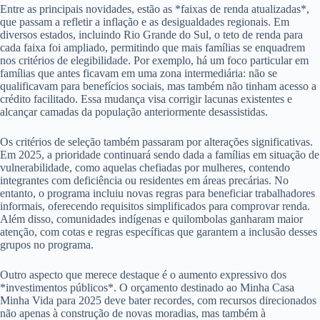
Entre as principais novidades, estão as *faixas de renda atualizadas*,
que passam a refletir a inflação e as desigualdades regionais. Em
diversos estados, incluindo Rio Grande do Sul, o teto de renda para
cada faixa foi ampliado, permitindo que mais famílias se enquadrem
nos critérios de elegibilidade. Por exemplo, há um foco particular em
famílias que antes ficavam em uma zona intermediária: não se
qualificavam para benefícios sociais, mas também não tinham acesso a
crédito facilitado. Essa mudança visa corrigir lacunas existentes e
alcançar camadas da população anteriormente desassistidas.
Os critérios de seleção também passaram por alterações significativas.
Em 2025, a prioridade continuará sendo dada a famílias em situação de
vulnerabilidade, como aquelas chefiadas por mulheres, contendo
integrantes com deficiência ou residentes em áreas precárias. No
entanto, o programa incluiu novas regras para beneficiar trabalhadores
informais, oferecendo requisitos simplificados para comprovar renda.
Além disso, comunidades indígenas e quilombolas ganharam maior
atenção, com cotas e regras específicas que garantem a inclusão desses
grupos no programa.
Outro aspecto que merece destaque é o aumento expressivo dos
*investimentos públicos*. O orçamento destinado ao Minha Casa
Minha Vida para 2025 deve bater recordes, com recursos direcionados
não apenas à construção de novas moradias, mas também à