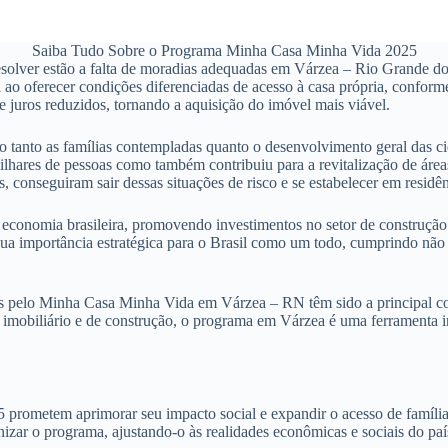
Saiba Tudo Sobre o Programa Minha Casa Minha Vida 2025
olver estão a falta de moradias adequadas em Várzea – Rio Grande do N
ao oferecer condições diferenciadas de acesso à casa própria, conforme
 juros reduzidos, tornando a aquisição do imóvel mais viável.
 tanto as famílias contempladas quanto o desenvolvimento geral das c
lhares de pessoas como também contribuiu para a revitalização de áre
s, conseguiram sair dessas situações de risco e se estabelecer em res
onomia brasileira, promovendo investimentos no setor de construção c
 sua importância estratégica para o Brasil como um todo, cumprindo n
s pelo Minha Casa Minha Vida em Várzea – RN têm sido a principal com
imobiliário e de construção, o programa em Várzea é uma ferramenta in
metem aprimorar seu impacto social e expandir o acesso de famílias n
zar o programa, ajustando-o às realidades econômicas e sociais do paí