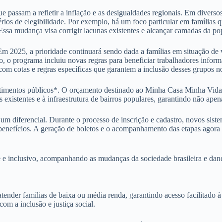
que passam a refletir a inflação e as desigualdades regionais. Em divers
érios de elegibilidade. Por exemplo, há um foco particular em famílias
 Essa mudança visa corrigir lacunas existentes e alcançar camadas da po
 Em 2025, a prioridade continuará sendo dada a famílias em situação de
to, o programa incluiu novas regras para beneficiar trabalhadores infor
om cotas e regras específicas que garantem a inclusão desses grupos 
timentos públicos*. O orçamento destinado ao Minha Casa Minha Vida 
existentes e à infraestrutura de bairros populares, garantindo não ape
 diferencial. Durante o processo de inscrição e cadastro, novos sistema
benefícios. A geração de boletos e o acompanhamento das etapas agora p
 inclusivo, acompanhando as mudanças da sociedade brasileira e dando 
er famílias de baixa ou média renda, garantindo acesso facilitado à m
om a inclusão e justiça social.