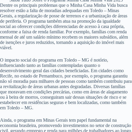
Dentre os principais problemas que o Minha Casa Minha Vida busca
resolver estão a falta de moradias adequadas em Toledo – Minas
Gerais, a regularização de posse de terrenos e a urbanização de áreas
de periferia. O programa também atua na promoção da igualdade
social ao oferecer condições diferenciadas de acesso à casa própria,
conforme a faixa de renda familiar. Por exemplo, famílias com renda
mensal de até um salário mínimo recebem os maiores subsídios, além
de isenções e juros reduzidos, tornando a aquisição do imóvel mais
viável.
O impacto social do programa em Toledo – MG é notório,
influenciando tanto as famílias contempladas quanto o
desenvolvimento geral das cidades beneficiadas. Em cidades como
Recife, no estado de Pernambuco, por exemplo, o programa garantiu
não só moradia para milhares de pessoas como também contribuiu para
a revitalização de áreas urbanas antes degradadas. Diversas famílias
que moravam em condições precárias, como em áreas de alagamento
ou à beira de morros, conseguiram sair dessas situações de risco e se
estabelecer em residências seguras e bem localizadas, como também
em Toledo – MG.
Ainda, o programa em Minas Gerais tem papel fundamental na
economia brasileira, promovendo investimentos no setor de construção
civil, gerando emprego e renda para milhões de trabalhadores ao longo