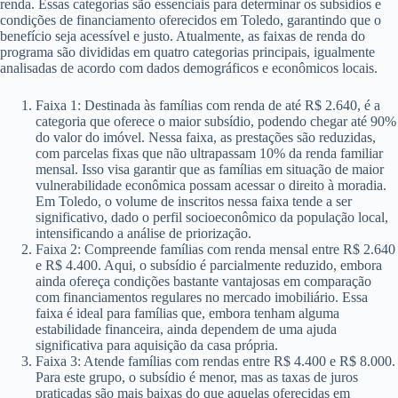
renda. Essas categorias são essenciais para determinar os subsídios e
condições de financiamento oferecidos em Toledo, garantindo que o
benefício seja acessível e justo. Atualmente, as faixas de renda do
programa são divididas em quatro categorias principais, igualmente
analisadas de acordo com dados demográficos e econômicos locais.
Faixa 1: Destinada às famílias com renda de até R$ 2.640, é a
categoria que oferece o maior subsídio, podendo chegar até 90%
do valor do imóvel. Nessa faixa, as prestações são reduzidas,
com parcelas fixas que não ultrapassam 10% da renda familiar
mensal. Isso visa garantir que as famílias em situação de maior
vulnerabilidade econômica possam acessar o direito à moradia.
Em Toledo, o volume de inscritos nessa faixa tende a ser
significativo, dado o perfil socioeconômico da população local,
intensificando a análise de priorização.
Faixa 2: Compreende famílias com renda mensal entre R$ 2.640
e R$ 4.400. Aqui, o subsídio é parcialmente reduzido, embora
ainda ofereça condições bastante vantajosas em comparação
com financiamentos regulares no mercado imobiliário. Essa
faixa é ideal para famílias que, embora tenham alguma
estabilidade financeira, ainda dependem de uma ajuda
significativa para aquisição da casa própria.
Faixa 3: Atende famílias com rendas entre R$ 4.400 e R$ 8.000.
Para este grupo, o subsídio é menor, mas as taxas de juros
praticadas são mais baixas do que aquelas oferecidas em