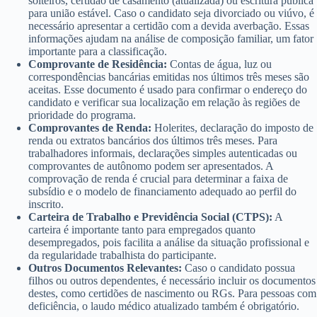
solteiros, certidão de casamento (atualizada) ou escritura pública
para união estável. Caso o candidato seja divorciado ou viúvo, é
necessário apresentar a certidão com a devida averbação. Essas
informações ajudam na análise de composição familiar, um fator
importante para a classificação.
Comprovante de Residência:
Contas de água, luz ou
correspondências bancárias emitidas nos últimos três meses são
aceitas. Esse documento é usado para confirmar o endereço do
candidato e verificar sua localização em relação às regiões de
prioridade do programa.
Comprovantes de Renda:
Holerites, declaração do imposto de
renda ou extratos bancários dos últimos três meses. Para
trabalhadores informais, declarações simples autenticadas ou
comprovantes de autônomo podem ser apresentados. A
comprovação de renda é crucial para determinar a faixa de
subsídio e o modelo de financiamento adequado ao perfil do
inscrito.
Carteira de Trabalho e Previdência Social (CTPS):
A
carteira é importante tanto para empregados quanto
desempregados, pois facilita a análise da situação profissional e
da regularidade trabalhista do participante.
Outros Documentos Relevantes:
Caso o candidato possua
filhos ou outros dependentes, é necessário incluir os documentos
destes, como certidões de nascimento ou RGs. Para pessoas com
deficiência, o laudo médico atualizado também é obrigatório.