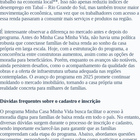
trabalho na economia local**. Isso não apenas reduziu índices de
desemprego em Tabaí – Rio Grande do Sul, mas também trouxe maior
movimentação econômica, uma vez que os trabalhadores com acesso a
essa renda passaram a consumir mais serviços e produtos na região.
É interessante observar a diferença no mercado antes e depois do
programa. Antes do Minha Casa Minha Vida, não havia uma política
robusta que conectasse famílias de baixa renda ao sonho da casa
própria em larga escala. Hoje, com a estruturação do programa, a
concorrência entre construtoras aumentou, assim como as opções de
moradia para beneficiários. Porém, enquanto os avanços são notáveis,
ainda persistem desafios, como o acompanhamento da qualidade das
obras e a oferta de infraestrutura urbana adequada nas regiões
contempladas. O avanço do programa em 2025 promete continuar
moldando o mercado imobiliário, tornando a casa própria uma
realidade concreta para milhares de famílias.
Dúvidas frequentes sobre o cadastro e inscrição
O programa Minha Casa Minha Vida busca facilitar o acesso à
moradia digna para famílias de baixa renda em todo o país. No entanto,
diversas dúvidas surgem durante o processo de inscrição e cadastro,
sendo importante esclarecê-las para garantir que as famílias
compreendam cada etapa do programa. Abaixo, abordamos questões
recorrentes, respondendo com clareza sobre como participar e superar