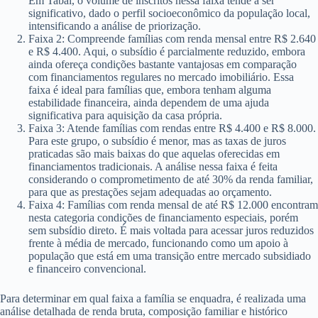
Em Tabaí, o volume de inscritos nessa faixa tende a ser
significativo, dado o perfil socioeconômico da população local,
intensificando a análise de priorização.
Faixa 2: Compreende famílias com renda mensal entre R$ 2.640
e R$ 4.400. Aqui, o subsídio é parcialmente reduzido, embora
ainda ofereça condições bastante vantajosas em comparação
com financiamentos regulares no mercado imobiliário. Essa
faixa é ideal para famílias que, embora tenham alguma
estabilidade financeira, ainda dependem de uma ajuda
significativa para aquisição da casa própria.
Faixa 3: Atende famílias com rendas entre R$ 4.400 e R$ 8.000.
Para este grupo, o subsídio é menor, mas as taxas de juros
praticadas são mais baixas do que aquelas oferecidas em
financiamentos tradicionais. A análise nessa faixa é feita
considerando o comprometimento de até 30% da renda familiar,
para que as prestações sejam adequadas ao orçamento.
Faixa 4: Famílias com renda mensal de até R$ 12.000 encontram
nesta categoria condições de financiamento especiais, porém
sem subsídio direto. É mais voltada para acessar juros reduzidos
frente à média de mercado, funcionando como um apoio à
população que está em uma transição entre mercado subsidiado
e financeiro convencional.
Para determinar em qual faixa a família se enquadra, é realizada uma
análise detalhada de renda bruta, composição familiar e histórico