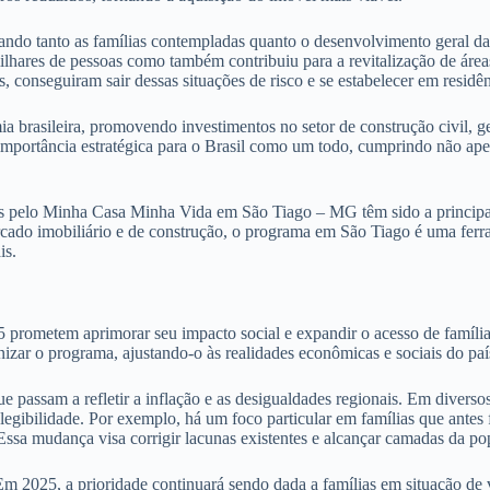
ndo tanto as famílias contempladas quanto o desenvolvimento geral da
lhares de pessoas como também contribuiu para a revitalização de áre
s, conseguiram sair dessas situações de risco e se estabelecer em res
brasileira, promovendo investimentos no setor de construção civil, g
 importância estratégica para o Brasil como um todo, cumprindo não a
s pelo Minha Casa Minha Vida em São Tiago – MG têm sido a principal 
cado imobiliário e de construção, o programa em São Tiago é uma ferra
is.
metem aprimorar seu impacto social e expandir o acesso de famílias n
zar o programa, ajustando-o às realidades econômicas e sociais do paí
ue passam a refletir a inflação e as desigualdades regionais. Em diverso
elegibilidade. Por exemplo, há um foco particular em famílias que ante
 Essa mudança visa corrigir lacunas existentes e alcançar camadas da po
 Em 2025, a prioridade continuará sendo dada a famílias em situação de