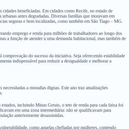
s cidades beneficiadas. Em cidades como Recife, no estado de
as urbanas antes degradadas. Diversas famílias que moravam em
idências seguras e bem localizadas, como também em São Tiago – MG.
erando emprego e renda para milhões de trabalhadores ao longo dos
penas a função de atender a uma demanda habitacional, mas também de
comprovação do sucesso da iniciativa. Seja oferecendo estabilidade
menta indispensável para reduzir a desigualdade e melhorar a
ecessitadas a moradias dignas. Este ano traz atualizações
s.
s estados, incluindo Minas Gerais, o teto de renda para cada faixa foi
s ficavam em uma zona intermediária: não se qualificavam para
pulação anteriormente desassistidas.
 vulnerabilidade, como aquelas chefiadas por mulheres, contendo