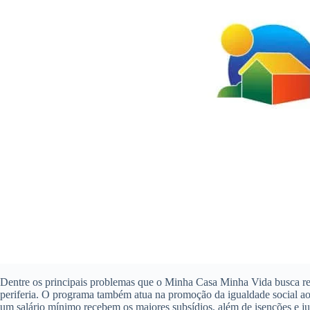
Dentre os principais problemas que o Minha Casa Minha Vida busca reso
periferia. O programa também atua na promoção da igualdade social ao 
um salário mínimo recebem os maiores subsídios, além de isenções e ju