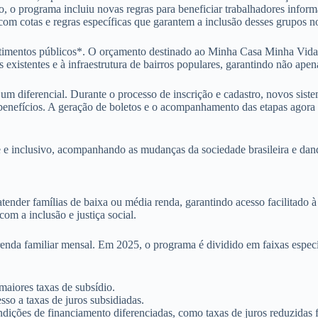
to, o programa incluiu novas regras para beneficiar trabalhadores infor
om cotas e regras específicas que garantem a inclusão desses grupos 
timentos públicos*. O orçamento destinado ao Minha Casa Minha Vida 
existentes e à infraestrutura de bairros populares, garantindo não ape
 diferencial. Durante o processo de inscrição e cadastro, novos sistema
benefícios. A geração de boletos e o acompanhamento das etapas agora p
 inclusivo, acompanhando as mudanças da sociedade brasileira e dando 
er famílias de baixa ou média renda, garantindo acesso facilitado à m
om a inclusão e justiça social.
 renda familiar mensal. Em 2025, o programa é dividido em faixas especí
maiores taxas de subsídio.
so a taxas de juros subsidiadas.
dições de financiamento diferenciadas, como taxas de juros reduzidas 