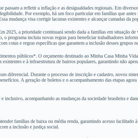
ue passam a refletir a inflação e as desigualdades regionais. Em diverso
elegibilidade. Por exemplo, há um foco particular em famílias que ante
 Essa mudança visa corrigir lacunas existentes e alcançar camadas da po
 Em 2025, a prioridade continuará sendo dada a famílias em situação de
to, o programa incluiu novas regras para beneficiar trabalhadores infor
om cotas e regras específicas que garantem a inclusão desses grupos 
timentos públicos*. O orçamento destinado ao Minha Casa Minha Vida 
existentes e à infraestrutura de bairros populares, garantindo não ape
 diferencial. Durante o processo de inscrição e cadastro, novos sistema
benefícios. A geração de boletos e o acompanhamento das etapas agora p
 inclusivo, acompanhando as mudanças da sociedade brasileira e dando 
er famílias de baixa ou média renda, garantindo acesso facilitado à m
om a inclusão e justiça social.