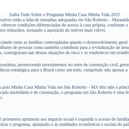
Saiba Tudo Sobre o Programa Minha Casa Minha Vida 2025
olver estão a falta de moradias adequadas em São Roberto – Maranhão, 
oferecer condições diferenciadas de acesso à casa própria, conforme a 
ros reduzidos, tornando a aquisição do imóvel mais viável.
iando tanto as famílias contempladas quanto o desenvolvimento geral 
lhares de pessoas como também contribuiu para a revitalização de áre
s, conseguiram sair dessas situações de risco e se estabelecer em res
ileira, promovendo investimentos no setor de construção civil, geran
tância estratégica para o Brasil como um todo, cumprindo não apenas 
s pelo Minha Casa Minha Vida em São Roberto – MA têm sido a principa
cado imobiliário e de construção, o programa em São Roberto é uma fer
o.
metem aprimorar seu impacto social e expandir o acesso de famílias n
zar o programa, ajustando-o às realidades econômicas e sociais do paí