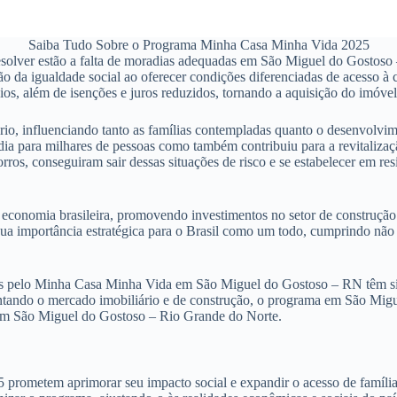
Saiba Tudo Sobre o Programa Minha Casa Minha Vida 2025
olver estão a falta de moradias adequadas em São Miguel do Gostoso –
da igualdade social ao oferecer condições diferenciadas de acesso à ca
s, além de isenções e juros reduzidos, tornando a aquisição do imóvel
o, influenciando tanto as famílias contempladas quanto o desenvolvim
a para milhares de pessoas como também contribuiu para a revitalizaç
rros, conseguiram sair dessas situações de risco e se estabelecer em 
onomia brasileira, promovendo investimentos no setor de construção c
 sua importância estratégica para o Brasil como um todo, cumprindo n
s pelo Minha Casa Minha Vida em São Miguel do Gostoso – RN têm sido
entando o mercado imobiliário e de construção, o programa em São Migu
e em São Miguel do Gostoso – Rio Grande do Norte.
metem aprimorar seu impacto social e expandir o acesso de famílias n