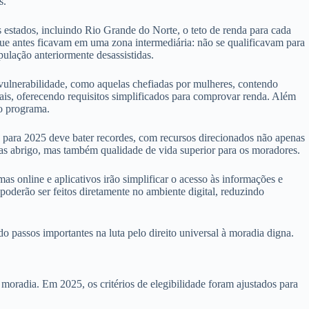
s.
os estados, incluindo Rio Grande do Norte, o teto de renda para cada
 que antes ficavam em uma zona intermediária: não se qualificavam para
pulação anteriormente desassistidas.
 vulnerabilidade, como aquelas chefiadas por mulheres, contendo
mais, oferecendo requisitos simplificados para comprovar renda. Além
no programa.
para 2025 deve bater recordes, com recursos direcionados não apenas
nas abrigo, mas também qualidade de vida superior para os moradores.
s online e aplicativos irão simplificar o acesso às informações e
oderão ser feitos diretamente no ambiente digital, reduzindo
passos importantes na luta pelo direito universal à moradia digna.
oradia. Em 2025, os critérios de elegibilidade foram ajustados para