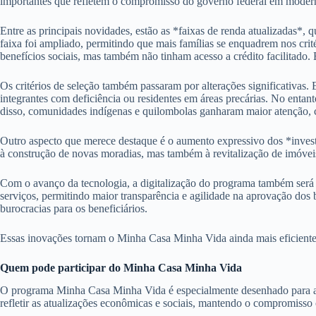
importantes que refletem o compromisso do governo federal em moderni
Entre as principais novidades, estão as *faixas de renda atualizadas*, 
faixa foi ampliado, permitindo que mais famílias se enquadrem nos crit
benefícios sociais, mas também não tinham acesso a crédito facilitado.
Os critérios de seleção também passaram por alterações significativas.
integrantes com deficiência ou residentes em áreas precárias. No entan
disso, comunidades indígenas e quilombolas ganharam maior atenção, c
Outro aspecto que merece destaque é o aumento expressivo dos *inves
à construção de novas moradias, mas também à revitalização de imóveis 
Com o avanço da tecnologia, a digitalização do programa também será um
serviços, permitindo maior transparência e agilidade na aprovação dos 
burocracias para os beneficiários.
Essas inovações tornam o Minha Casa Minha Vida ainda mais eficiente e
Quem pode participar do Minha Casa Minha Vida
O programa Minha Casa Minha Vida é especialmente desenhado para atend
refletir as atualizações econômicas e sociais, mantendo o compromisso c