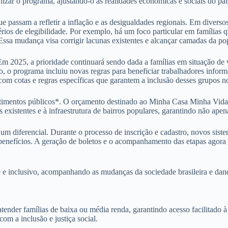
zar o programa, ajustando-o às realidades econômicas e sociais do paí
que passam a refletir a inflação e as desigualdades regionais. Em divers
érios de elegibilidade. Por exemplo, há um foco particular em famílias
 Essa mudança visa corrigir lacunas existentes e alcançar camadas da po
 Em 2025, a prioridade continuará sendo dada a famílias em situação de
to, o programa incluiu novas regras para beneficiar trabalhadores infor
om cotas e regras específicas que garantem a inclusão desses grupos 
timentos públicos*. O orçamento destinado ao Minha Casa Minha Vida 
existentes e à infraestrutura de bairros populares, garantindo não ape
 diferencial. Durante o processo de inscrição e cadastro, novos sistema
benefícios. A geração de boletos e o acompanhamento das etapas agora p
 inclusivo, acompanhando as mudanças da sociedade brasileira e dando 
er famílias de baixa ou média renda, garantindo acesso facilitado à m
om a inclusão e justiça social.