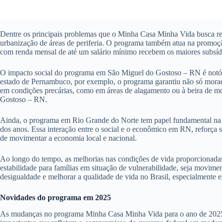
Dentre os principais problemas que o Minha Casa Minha Vida busca res
urbanização de áreas de periferia. O programa também atua na promoção 
com renda mensal de até um salário mínimo recebem os maiores subsídio
O impacto social do programa em São Miguel do Gostoso – RN é notóri
estado de Pernambuco, por exemplo, o programa garantiu não só moradi
em condições precárias, como em áreas de alagamento ou à beira de mo
Gostoso – RN.
Ainda, o programa em Rio Grande do Norte tem papel fundamental na ec
dos anos. Essa interação entre o social e o econômico em RN, reforça
de movimentar a economia local e nacional.
Ao longo do tempo, as melhorias nas condições de vida proporcionada
estabilidade para famílias em situação de vulnerabilidade, seja movim
desigualdade e melhorar a qualidade de vida no Brasil, especialment
Novidades do programa em 2025
As mudanças no programa Minha Casa Minha Vida para o ano de 2025 pro