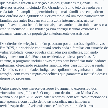
que passam a refletir a inflação e as desigualdades regionais. Em
diversos estados, incluindo Rio Grande do Sul, o teto de renda para
cada faixa foi ampliado, permitindo que mais famílias se enquadrem
nos critérios de elegibilidade. Por exemplo, há um foco particular em
famílias que antes ficavam em uma zona intermediária: não se
qualificavam para benefícios sociais, mas também não tinham acesso a
crédito facilitado. Essa mudança visa corrigir lacunas existentes e
alcançar camadas da população anteriormente desassistidas.
Os critérios de seleção também passaram por alterações significativas.
Em 2025, a prioridade continuará sendo dada a famílias em situação de
vulnerabilidade, como aquelas chefiadas por mulheres, contendo
integrantes com deficiência ou residentes em áreas precárias. No
entanto, o programa incluiu novas regras para beneficiar trabalhadores
informais, oferecendo requisitos simplificados para comprovar renda.
Além disso, comunidades indígenas e quilombolas ganharam maior
atenção, com cotas e regras específicas que garantem a inclusão desses
grupos no programa.
Outro aspecto que merece destaque é o aumento expressivo dos
*investimentos públicos*. O orçamento destinado ao Minha Casa
Minha Vida para 2025 deve bater recordes, com recursos direcionados
não apenas à construção de novas moradias, mas também à
revitalização de imóveis existentes e à infraestrutura de bairros