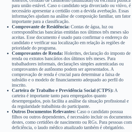
solteiros, certidão de casamento (atualizada) ou escritura pública
para união estável. Caso o candidato seja divorciado ou viúvo, é
necessário apresentar a certidão com a devida averbação. Essas
informações ajudam na análise de composição familiar, um fator
importante para a classificação.
Comprovante de Residência:
Contas de água, luz ou
correspondências bancárias emitidas nos últimos três meses são
aceitas. Esse documento é usado para confirmar o endereço do
candidato e verificar sua localização em relação às regiões de
prioridade do programa.
Comprovantes de Renda:
Holerites, declaração do imposto de
renda ou extratos bancários dos últimos três meses. Para
trabalhadores informais, declarações simples autenticadas ou
comprovantes de autônomo podem ser apresentados. A
comprovação de renda é crucial para determinar a faixa de
subsídio e o modelo de financiamento adequado ao perfil do
inscrito.
Carteira de Trabalho e Previdência Social (CTPS):
A
carteira é importante tanto para empregados quanto
desempregados, pois facilita a análise da situação profissional e
da regularidade trabalhista do participante.
Outros Documentos Relevantes:
Caso o candidato possua
filhos ou outros dependentes, é necessário incluir os documentos
destes, como certidões de nascimento ou RGs. Para pessoas com
deficiência, o laudo médico atualizado também é obrigatório.