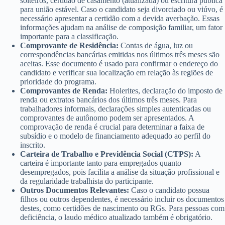
solteiros, certidão de casamento (atualizada) ou escritura pública
para união estável. Caso o candidato seja divorciado ou viúvo, é
necessário apresentar a certidão com a devida averbação. Essas
informações ajudam na análise de composição familiar, um fator
importante para a classificação.
Comprovante de Residência:
Contas de água, luz ou
correspondências bancárias emitidas nos últimos três meses são
aceitas. Esse documento é usado para confirmar o endereço do
candidato e verificar sua localização em relação às regiões de
prioridade do programa.
Comprovantes de Renda:
Holerites, declaração do imposto de
renda ou extratos bancários dos últimos três meses. Para
trabalhadores informais, declarações simples autenticadas ou
comprovantes de autônomo podem ser apresentados. A
comprovação de renda é crucial para determinar a faixa de
subsídio e o modelo de financiamento adequado ao perfil do
inscrito.
Carteira de Trabalho e Previdência Social (CTPS):
A
carteira é importante tanto para empregados quanto
desempregados, pois facilita a análise da situação profissional e
da regularidade trabalhista do participante.
Outros Documentos Relevantes:
Caso o candidato possua
filhos ou outros dependentes, é necessário incluir os documentos
destes, como certidões de nascimento ou RGs. Para pessoas com
deficiência, o laudo médico atualizado também é obrigatório.