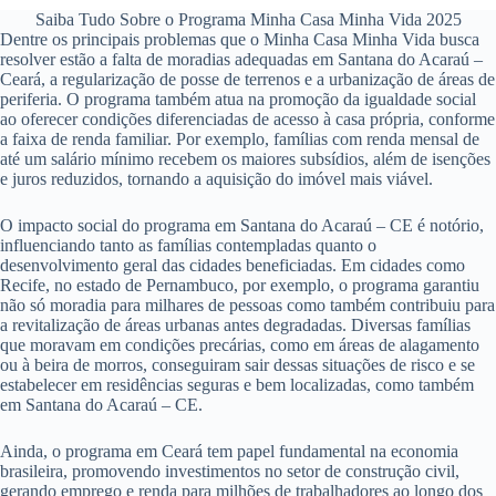
Saiba Tudo Sobre o Programa Minha Casa Minha Vida 2025
Dentre os principais problemas que o Minha Casa Minha Vida busca
resolver estão a falta de moradias adequadas em Santana do Acaraú –
Ceará, a regularização de posse de terrenos e a urbanização de áreas de
periferia. O programa também atua na promoção da igualdade social
ao oferecer condições diferenciadas de acesso à casa própria, conforme
a faixa de renda familiar. Por exemplo, famílias com renda mensal de
até um salário mínimo recebem os maiores subsídios, além de isenções
e juros reduzidos, tornando a aquisição do imóvel mais viável.
O impacto social do programa em Santana do Acaraú – CE é notório,
influenciando tanto as famílias contempladas quanto o
desenvolvimento geral das cidades beneficiadas. Em cidades como
Recife, no estado de Pernambuco, por exemplo, o programa garantiu
não só moradia para milhares de pessoas como também contribuiu para
a revitalização de áreas urbanas antes degradadas. Diversas famílias
que moravam em condições precárias, como em áreas de alagamento
ou à beira de morros, conseguiram sair dessas situações de risco e se
estabelecer em residências seguras e bem localizadas, como também
em Santana do Acaraú – CE.
Ainda, o programa em Ceará tem papel fundamental na economia
brasileira, promovendo investimentos no setor de construção civil,
gerando emprego e renda para milhões de trabalhadores ao longo dos