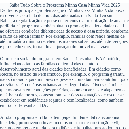
Saiba Tudo Sobre o Programa Minha Casa Minha Vida 2025
Dentre os principais problemas que o Minha Casa Minha Vida busca
resolver estão a falta de moradias adequadas em Santa Teresinha –
Bahia, a regularização de posse de terrenos e a urbanização de áreas de
periferia. O programa também atua na promoção da igualdade social
ao oferecer condições diferenciadas de acesso à casa própria, conforme
a faixa de renda familiar. Por exemplo, famílias com renda mensal de
até um salário mínimo recebem os maiores subsídios, além de isenções
e juros reduzidos, tornando a aquisição do imóvel mais viável.
O impacto social do programa em Santa Teresinha – BA é notório,
influenciando tanto as famílias contempladas quanto o
desenvolvimento geral das cidades beneficiadas. Em cidades como
Recife, no estado de Pernambuco, por exemplo, o programa garantiu
não só moradia para milhares de pessoas como também contribuiu para
a revitalização de áreas urbanas antes degradadas. Diversas famílias
que moravam em condições precárias, como em áreas de alagamento
ou à beira de morros, conseguiram sair dessas situações de risco e se
estabelecer em residências seguras e bem localizadas, como também
em Santa Teresinha – BA.
Ainda, o programa em Bahia tem papel fundamental na economia
brasileira, promovendo investimentos no setor de construção civil,
gerando emprego e renda para milhões de trabalhadores ao longo dos