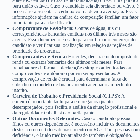
solteiros, certidão de casamento (atualizada) ou escritura pública
para união estável. Caso o candidato seja divorciado ou viúvo, é
necessário apresentar a certidão com a devida averbação. Essas
informações ajudam na análise de composição familiar, um fator
importante para a classificação.
Comprovante de Residência:
Contas de água, luz ou
correspondências bancárias emitidas nos últimos três meses são
aceitas. Esse documento é usado para confirmar o endereço do
candidato e verificar sua localização em relação às regiões de
prioridade do programa.
Comprovantes de Renda:
Holerites, declaração do imposto de
renda ou extratos bancários dos últimos três meses. Para
trabalhadores informais, declarações simples autenticadas ou
comprovantes de autônomo podem ser apresentados. A
comprovação de renda é crucial para determinar a faixa de
subsídio e o modelo de financiamento adequado ao perfil do
inscrito.
Carteira de Trabalho e Previdência Social (CTPS):
A
carteira é importante tanto para empregados quanto
desempregados, pois facilita a análise da situação profissional e
da regularidade trabalhista do participante.
Outros Documentos Relevantes:
Caso o candidato possua
filhos ou outros dependentes, é necessário incluir os documentos
destes, como certidões de nascimento ou RGs. Para pessoas com
deficiência, o laudo médico atualizado também é obrigatório.