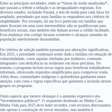
Entre as principais novidades, estão as *faixas de renda atualizadas*,
que passam a refletir a inflação e as desigualdades regionais. Em
diversos estados, incluindo Paraná, o teto de renda para cada faixa foi
ampliado, permitindo que mais famílias se enquadrem nos critérios de
elegibilidade. Por exemplo, há um foco particular em famílias que
antes ficavam em uma zona intermediária: não se qualificavam para
benefícios sociais, mas também não tinham acesso a crédito facilitado.
Essa mudança visa corrigir lacunas existentes e alcançar camadas da
população anteriormente desassistidas.
Os critérios de seleção também passaram por alterações significativas.
Em 2025, a prioridade continuará sendo dada a famílias em situação de
vulnerabilidade, como aquelas chefiadas por mulheres, contendo
integrantes com deficiência ou residentes em áreas precárias. No
entanto, o programa incluiu novas regras para beneficiar trabalhadores
informais, oferecendo requisitos simplificados para comprovar renda.
Além disso, comunidades indígenas e quilombolas ganharam maior
atenção, com cotas e regras específicas que garantem a inclusão desses
grupos no programa.
Outro aspecto que merece destaque é o aumento expressivo dos
*investimentos públicos*. O orçamento destinado ao Minha Casa
Minha Vida para 2025 deve bater recordes, com recursos direcionados
não apenas à construção de novas moradias, mas também à