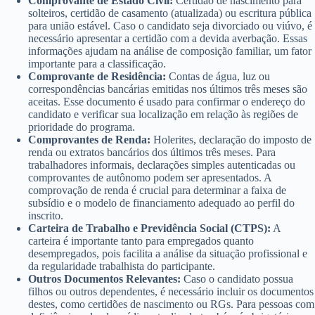
Comprovante de Estado Civil:
Certidão de nascimento para
solteiros, certidão de casamento (atualizada) ou escritura pública
para união estável. Caso o candidato seja divorciado ou viúvo, é
necessário apresentar a certidão com a devida averbação. Essas
informações ajudam na análise de composição familiar, um fator
importante para a classificação.
Comprovante de Residência:
Contas de água, luz ou
correspondências bancárias emitidas nos últimos três meses são
aceitas. Esse documento é usado para confirmar o endereço do
candidato e verificar sua localização em relação às regiões de
prioridade do programa.
Comprovantes de Renda:
Holerites, declaração do imposto de
renda ou extratos bancários dos últimos três meses. Para
trabalhadores informais, declarações simples autenticadas ou
comprovantes de autônomo podem ser apresentados. A
comprovação de renda é crucial para determinar a faixa de
subsídio e o modelo de financiamento adequado ao perfil do
inscrito.
Carteira de Trabalho e Previdência Social (CTPS):
A
carteira é importante tanto para empregados quanto
desempregados, pois facilita a análise da situação profissional e
da regularidade trabalhista do participante.
Outros Documentos Relevantes:
Caso o candidato possua
filhos ou outros dependentes, é necessário incluir os documentos
destes, como certidões de nascimento ou RGs. Para pessoas com