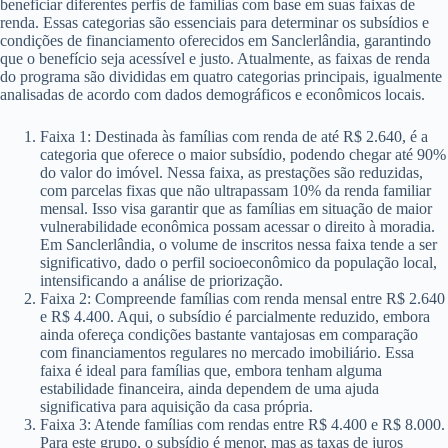
beneficiar diferentes perfis de famílias com base em suas faixas de
renda. Essas categorias são essenciais para determinar os subsídios e
condições de financiamento oferecidos em Sanclerlândia, garantindo
que o benefício seja acessível e justo. Atualmente, as faixas de renda
do programa são divididas em quatro categorias principais, igualmente
analisadas de acordo com dados demográficos e econômicos locais.
Faixa 1: Destinada às famílias com renda de até R$ 2.640, é a
categoria que oferece o maior subsídio, podendo chegar até 90%
do valor do imóvel. Nessa faixa, as prestações são reduzidas,
com parcelas fixas que não ultrapassam 10% da renda familiar
mensal. Isso visa garantir que as famílias em situação de maior
vulnerabilidade econômica possam acessar o direito à moradia.
Em Sanclerlândia, o volume de inscritos nessa faixa tende a ser
significativo, dado o perfil socioeconômico da população local,
intensificando a análise de priorização.
Faixa 2: Compreende famílias com renda mensal entre R$ 2.640
e R$ 4.400. Aqui, o subsídio é parcialmente reduzido, embora
ainda ofereça condições bastante vantajosas em comparação
com financiamentos regulares no mercado imobiliário. Essa
faixa é ideal para famílias que, embora tenham alguma
estabilidade financeira, ainda dependem de uma ajuda
significativa para aquisição da casa própria.
Faixa 3: Atende famílias com rendas entre R$ 4.400 e R$ 8.000.
Para este grupo, o subsídio é menor, mas as taxas de juros