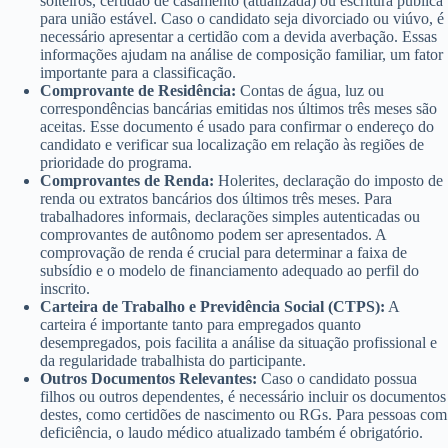
solteiros, certidão de casamento (atualizada) ou escritura pública
para união estável. Caso o candidato seja divorciado ou viúvo, é
necessário apresentar a certidão com a devida averbação. Essas
informações ajudam na análise de composição familiar, um fator
importante para a classificação.
Comprovante de Residência:
Contas de água, luz ou
correspondências bancárias emitidas nos últimos três meses são
aceitas. Esse documento é usado para confirmar o endereço do
candidato e verificar sua localização em relação às regiões de
prioridade do programa.
Comprovantes de Renda:
Holerites, declaração do imposto de
renda ou extratos bancários dos últimos três meses. Para
trabalhadores informais, declarações simples autenticadas ou
comprovantes de autônomo podem ser apresentados. A
comprovação de renda é crucial para determinar a faixa de
subsídio e o modelo de financiamento adequado ao perfil do
inscrito.
Carteira de Trabalho e Previdência Social (CTPS):
A
carteira é importante tanto para empregados quanto
desempregados, pois facilita a análise da situação profissional e
da regularidade trabalhista do participante.
Outros Documentos Relevantes:
Caso o candidato possua
filhos ou outros dependentes, é necessário incluir os documentos
destes, como certidões de nascimento ou RGs. Para pessoas com
deficiência, o laudo médico atualizado também é obrigatório.