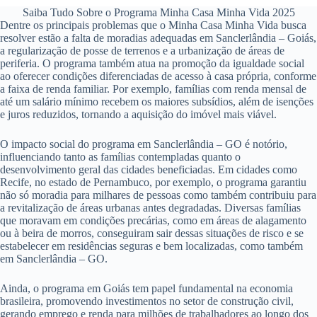
Saiba Tudo Sobre o Programa Minha Casa Minha Vida 2025
Dentre os principais problemas que o Minha Casa Minha Vida busca
resolver estão a falta de moradias adequadas em Sanclerlândia – Goiás,
a regularização de posse de terrenos e a urbanização de áreas de
periferia. O programa também atua na promoção da igualdade social
ao oferecer condições diferenciadas de acesso à casa própria, conforme
a faixa de renda familiar. Por exemplo, famílias com renda mensal de
até um salário mínimo recebem os maiores subsídios, além de isenções
e juros reduzidos, tornando a aquisição do imóvel mais viável.
O impacto social do programa em Sanclerlândia – GO é notório,
influenciando tanto as famílias contempladas quanto o
desenvolvimento geral das cidades beneficiadas. Em cidades como
Recife, no estado de Pernambuco, por exemplo, o programa garantiu
não só moradia para milhares de pessoas como também contribuiu para
a revitalização de áreas urbanas antes degradadas. Diversas famílias
que moravam em condições precárias, como em áreas de alagamento
ou à beira de morros, conseguiram sair dessas situações de risco e se
estabelecer em residências seguras e bem localizadas, como também
em Sanclerlândia – GO.
Ainda, o programa em Goiás tem papel fundamental na economia
brasileira, promovendo investimentos no setor de construção civil,
gerando emprego e renda para milhões de trabalhadores ao longo dos