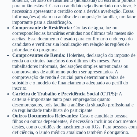
solteiros, certidão de casamento (atualizada) ou escritura pública
para união estável. Caso o candidato seja divorciado ou viúvo, é
necessário apresentar a certidão com a devida averbação. Essas
informações ajudam na análise de composição familiar, um fator
importante para a classificação.
Comprovante de Residência:
Contas de água, luz ou
correspondências bancárias emitidas nos últimos três meses são
aceitas. Esse documento é usado para confirmar o endereço do
candidato e verificar sua localização em relação às regiões de
prioridade do programa.
Comprovantes de Renda:
Holerites, declaração do imposto de
renda ou extratos bancários dos últimos três meses. Para
trabalhadores informais, declarações simples autenticadas ou
comprovantes de autônomo podem ser apresentados. A
comprovação de renda é crucial para determinar a faixa de
subsídio e o modelo de financiamento adequado ao perfil do
inscrito.
Carteira de Trabalho e Previdência Social (CTPS):
A
carteira é importante tanto para empregados quanto
desempregados, pois facilita a análise da situação profissional e
da regularidade trabalhista do participante.
Outros Documentos Relevantes:
Caso o candidato possua
filhos ou outros dependentes, é necessário incluir os documentos
destes, como certidões de nascimento ou RGs. Para pessoas com
deficiência, o laudo médico atualizado também é obrigatório.