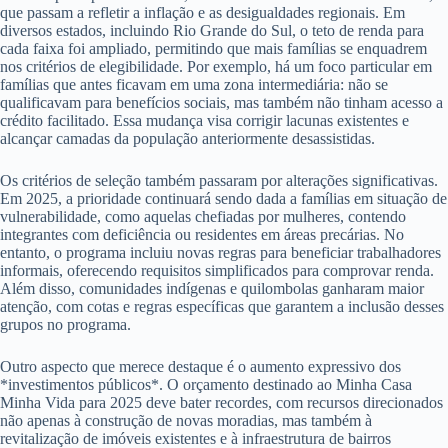
que passam a refletir a inflação e as desigualdades regionais. Em
diversos estados, incluindo Rio Grande do Sul, o teto de renda para
cada faixa foi ampliado, permitindo que mais famílias se enquadrem
nos critérios de elegibilidade. Por exemplo, há um foco particular em
famílias que antes ficavam em uma zona intermediária: não se
qualificavam para benefícios sociais, mas também não tinham acesso a
crédito facilitado. Essa mudança visa corrigir lacunas existentes e
alcançar camadas da população anteriormente desassistidas.
Os critérios de seleção também passaram por alterações significativas.
Em 2025, a prioridade continuará sendo dada a famílias em situação de
vulnerabilidade, como aquelas chefiadas por mulheres, contendo
integrantes com deficiência ou residentes em áreas precárias. No
entanto, o programa incluiu novas regras para beneficiar trabalhadores
informais, oferecendo requisitos simplificados para comprovar renda.
Além disso, comunidades indígenas e quilombolas ganharam maior
atenção, com cotas e regras específicas que garantem a inclusão desses
grupos no programa.
Outro aspecto que merece destaque é o aumento expressivo dos
*investimentos públicos*. O orçamento destinado ao Minha Casa
Minha Vida para 2025 deve bater recordes, com recursos direcionados
não apenas à construção de novas moradias, mas também à
revitalização de imóveis existentes e à infraestrutura de bairros