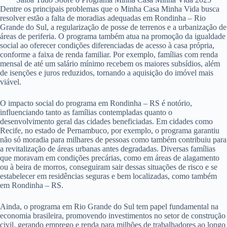
Dentre os principais problemas que o Minha Casa Minha Vida busca
resolver estão a falta de moradias adequadas em Rondinha – Rio
Grande do Sul, a regularização de posse de terrenos e a urbanização de
áreas de periferia. O programa também atua na promoção da igualdade
social ao oferecer condições diferenciadas de acesso à casa própria,
conforme a faixa de renda familiar. Por exemplo, famílias com renda
mensal de até um salário mínimo recebem os maiores subsídios, além
de isenções e juros reduzidos, tornando a aquisição do imóvel mais
viável.
O impacto social do programa em Rondinha – RS é notório,
influenciando tanto as famílias contempladas quanto o
desenvolvimento geral das cidades beneficiadas. Em cidades como
Recife, no estado de Pernambuco, por exemplo, o programa garantiu
não só moradia para milhares de pessoas como também contribuiu para
a revitalização de áreas urbanas antes degradadas. Diversas famílias
que moravam em condições precárias, como em áreas de alagamento
ou à beira de morros, conseguiram sair dessas situações de risco e se
estabelecer em residências seguras e bem localizadas, como também
em Rondinha – RS.
Ainda, o programa em Rio Grande do Sul tem papel fundamental na
economia brasileira, promovendo investimentos no setor de construção
civil, gerando emprego e renda para milhões de trabalhadores ao longo