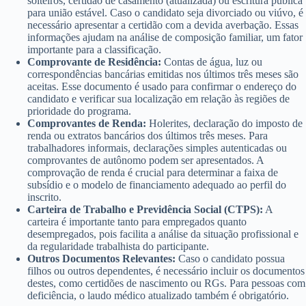
solteiros, certidão de casamento (atualizada) ou escritura pública
para união estável. Caso o candidato seja divorciado ou viúvo, é
necessário apresentar a certidão com a devida averbação. Essas
informações ajudam na análise de composição familiar, um fator
importante para a classificação.
Comprovante de Residência:
Contas de água, luz ou
correspondências bancárias emitidas nos últimos três meses são
aceitas. Esse documento é usado para confirmar o endereço do
candidato e verificar sua localização em relação às regiões de
prioridade do programa.
Comprovantes de Renda:
Holerites, declaração do imposto de
renda ou extratos bancários dos últimos três meses. Para
trabalhadores informais, declarações simples autenticadas ou
comprovantes de autônomo podem ser apresentados. A
comprovação de renda é crucial para determinar a faixa de
subsídio e o modelo de financiamento adequado ao perfil do
inscrito.
Carteira de Trabalho e Previdência Social (CTPS):
A
carteira é importante tanto para empregados quanto
desempregados, pois facilita a análise da situação profissional e
da regularidade trabalhista do participante.
Outros Documentos Relevantes:
Caso o candidato possua
filhos ou outros dependentes, é necessário incluir os documentos
destes, como certidões de nascimento ou RGs. Para pessoas com
deficiência, o laudo médico atualizado também é obrigatório.