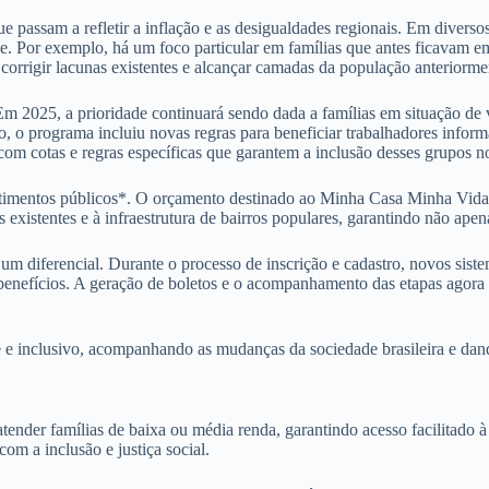
ue passam a refletir a inflação e as desigualdades regionais. Em diverso
de. Por exemplo, há um foco particular em famílias que antes ficavam em
orrigir lacunas existentes e alcançar camadas da população anteriormen
 Em 2025, a prioridade continuará sendo dada a famílias em situação de
to, o programa incluiu novas regras para beneficiar trabalhadores infor
om cotas e regras específicas que garantem a inclusão desses grupos 
timentos públicos*. O orçamento destinado ao Minha Casa Minha Vida 
existentes e à infraestrutura de bairros populares, garantindo não ape
 diferencial. Durante o processo de inscrição e cadastro, novos sistema
benefícios. A geração de boletos e o acompanhamento das etapas agora p
 inclusivo, acompanhando as mudanças da sociedade brasileira e dando 
er famílias de baixa ou média renda, garantindo acesso facilitado à m
om a inclusão e justiça social.