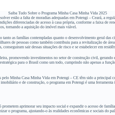
Saiba Tudo Sobre o Programa Minha Casa Minha Vida 2025
lver estão a falta de moradias adequadas em Potengi – Ceará, a regular
ições diferenciadas de acesso à casa própria, conforme a faixa de rend
os, tornando a aquisição do imóvel mais viável.
o tanto as famílias contempladas quanto o desenvolvimento geral das c
lhares de pessoas como também contribuiu para a revitalização de áre
, conseguiram sair dessas situações de risco e se estabelecer em resi
ira, promovendo investimentos no setor de construção civil, gerando 
a estratégica para o Brasil como um todo, cumprindo não apenas a fun
 pelo Minha Casa Minha Vida em Potengi – CE têm sido a principal com
imobiliário e de construção, o programa em Potengi é uma ferramenta i
metem aprimorar seu impacto social e expandir o acesso de famílias n
zar o programa, ajustando-o às realidades econômicas e sociais do paí