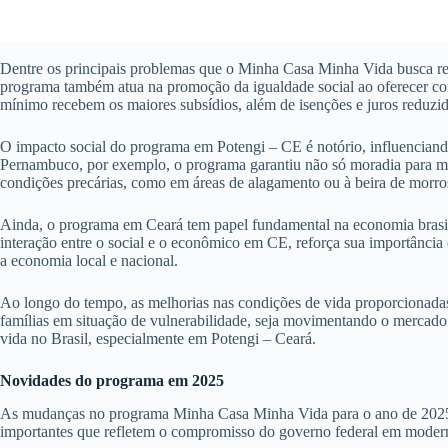
Dentre os principais problemas que o Minha Casa Minha Vida busca reso
programa também atua na promoção da igualdade social ao oferecer cond
mínimo recebem os maiores subsídios, além de isenções e juros reduzid
O impacto social do programa em Potengi – CE é notório, influenciand
Pernambuco, por exemplo, o programa garantiu não só moradia para mi
condições precárias, como em áreas de alagamento ou à beira de morros
Ainda, o programa em Ceará tem papel fundamental na economia brasile
interação entre o social e o econômico em CE, reforça sua importânci
a economia local e nacional.
Ao longo do tempo, as melhorias nas condições de vida proporcionadas
famílias em situação de vulnerabilidade, seja movimentando o mercado 
vida no Brasil, especialmente em Potengi – Ceará.
Novidades do programa em 2025
As mudanças no programa Minha Casa Minha Vida para o ano de 2025 pro
importantes que refletem o compromisso do governo federal em moderni