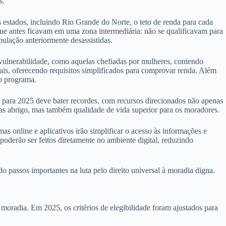
s.
os estados, incluindo Rio Grande do Norte, o teto de renda para cada
 que antes ficavam em uma zona intermediária: não se qualificavam para
pulação anteriormente desassistidas.
 vulnerabilidade, como aquelas chefiadas por mulheres, contendo
mais, oferecendo requisitos simplificados para comprovar renda. Além
no programa.
para 2025 deve bater recordes, com recursos direcionados não apenas
nas abrigo, mas também qualidade de vida superior para os moradores.
s online e aplicativos irão simplificar o acesso às informações e
oderão ser feitos diretamente no ambiente digital, reduzindo
passos importantes na luta pelo direito universal à moradia digna.
oradia. Em 2025, os critérios de elegibilidade foram ajustados para