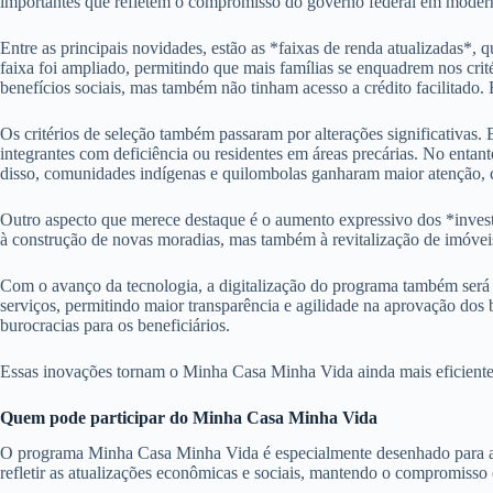
importantes que refletem o compromisso do governo federal em moderni
Entre as principais novidades, estão as *faixas de renda atualizadas*, 
faixa foi ampliado, permitindo que mais famílias se enquadrem nos crit
benefícios sociais, mas também não tinham acesso a crédito facilitado.
Os critérios de seleção também passaram por alterações significativas.
integrantes com deficiência ou residentes em áreas precárias. No entan
disso, comunidades indígenas e quilombolas ganharam maior atenção, c
Outro aspecto que merece destaque é o aumento expressivo dos *inves
à construção de novas moradias, mas também à revitalização de imóveis 
Com o avanço da tecnologia, a digitalização do programa também será um
serviços, permitindo maior transparência e agilidade na aprovação dos 
burocracias para os beneficiários.
Essas inovações tornam o Minha Casa Minha Vida ainda mais eficiente e
Quem pode participar do Minha Casa Minha Vida
O programa Minha Casa Minha Vida é especialmente desenhado para atend
refletir as atualizações econômicas e sociais, mantendo o compromisso c