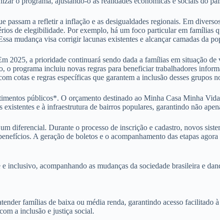
zar o programa, ajustando-o às realidades econômicas e sociais do paí
que passam a refletir a inflação e as desigualdades regionais. Em divers
érios de elegibilidade. Por exemplo, há um foco particular em famílias
 Essa mudança visa corrigir lacunas existentes e alcançar camadas da po
 Em 2025, a prioridade continuará sendo dada a famílias em situação de
to, o programa incluiu novas regras para beneficiar trabalhadores infor
om cotas e regras específicas que garantem a inclusão desses grupos 
timentos públicos*. O orçamento destinado ao Minha Casa Minha Vida 
existentes e à infraestrutura de bairros populares, garantindo não ape
 diferencial. Durante o processo de inscrição e cadastro, novos sistema
benefícios. A geração de boletos e o acompanhamento das etapas agora p
 inclusivo, acompanhando as mudanças da sociedade brasileira e dando 
er famílias de baixa ou média renda, garantindo acesso facilitado à m
om a inclusão e justiça social.