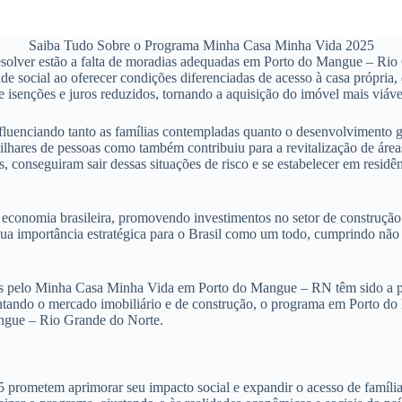
Saiba Tudo Sobre o Programa Minha Casa Minha Vida 2025
olver estão a falta de moradias adequadas em Porto do Mangue – Rio G
e social ao oferecer condições diferenciadas de acesso à casa própria,
 isenções e juros reduzidos, tornando a aquisição do imóvel mais viáve
uenciando tanto as famílias contempladas quanto o desenvolvimento ge
lhares de pessoas como também contribuiu para a revitalização de áre
s, conseguiram sair dessas situações de risco e se estabelecer em res
onomia brasileira, promovendo investimentos no setor de construção c
 sua importância estratégica para o Brasil como um todo, cumprindo n
s pelo Minha Casa Minha Vida em Porto do Mangue – RN têm sido a pri
entando o mercado imobiliário e de construção, o programa em Porto do
angue – Rio Grande do Norte.
metem aprimorar seu impacto social e expandir o acesso de famílias n