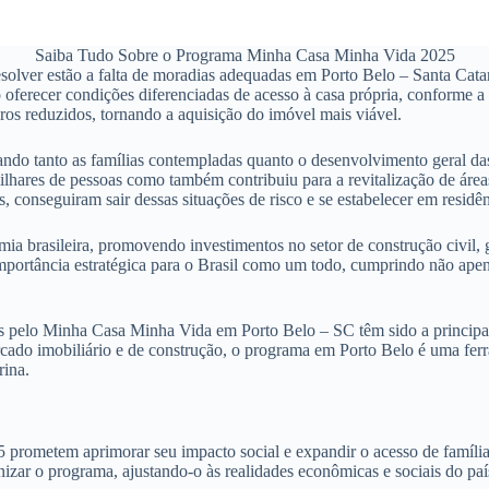
Saiba Tudo Sobre o Programa Minha Casa Minha Vida 2025
lver estão a falta de moradias adequadas em Porto Belo – Santa Catari
oferecer condições diferenciadas de acesso à casa própria, conforme a 
ros reduzidos, tornando a aquisição do imóvel mais viável.
ando tanto as famílias contempladas quanto o desenvolvimento geral da
lhares de pessoas como também contribuiu para a revitalização de áre
, conseguiram sair dessas situações de risco e se estabelecer em resi
a brasileira, promovendo investimentos no setor de construção civil,
 importância estratégica para o Brasil como um todo, cumprindo não ap
 pelo Minha Casa Minha Vida em Porto Belo – SC têm sido a principal 
cado imobiliário e de construção, o programa em Porto Belo é uma ferr
rina.
metem aprimorar seu impacto social e expandir o acesso de famílias n
zar o programa, ajustando-o às realidades econômicas e sociais do paí