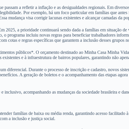
ue passam a refletir a inflação e as desigualdades regionais. Em diversos
elegibilidade. Por exemplo, há um foco particular em famílias que ante
 Essa mudança visa corrigir lacunas existentes e alcançar camadas da po
 Em 2025, a prioridade continuará sendo dada a famílias em situação de
to, o programa incluiu novas regras para beneficiar trabalhadores infor
om cotas e regras específicas que garantem a inclusão desses grupos 
timentos públicos*. O orçamento destinado ao Minha Casa Minha Vida 
existentes e à infraestrutura de bairros populares, garantindo não ape
 diferencial. Durante o processo de inscrição e cadastro, novos sistema
benefícios. A geração de boletos e o acompanhamento das etapas agora p
 inclusivo, acompanhando as mudanças da sociedade brasileira e dando 
er famílias de baixa ou média renda, garantindo acesso facilitado à m
om a inclusão e justiça social.