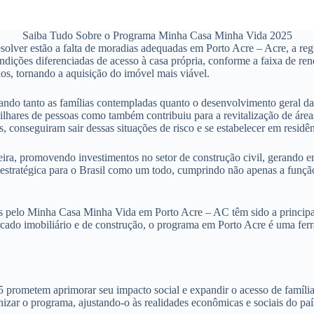
Saiba Tudo Sobre o Programa Minha Casa Minha Vida 2025
lver estão a falta de moradias adequadas em Porto Acre – Acre, a regul
ições diferenciadas de acesso à casa própria, conforme a faixa de rend
os, tornando a aquisição do imóvel mais viável.
ando tanto as famílias contempladas quanto o desenvolvimento geral da
lhares de pessoas como também contribuiu para a revitalização de áre
, conseguiram sair dessas situações de risco e se estabelecer em resi
ra, promovendo investimentos no setor de construção civil, gerando e
ia estratégica para o Brasil como um todo, cumprindo não apenas a fu
 pelo Minha Casa Minha Vida em Porto Acre – AC têm sido a principal 
cado imobiliário e de construção, o programa em Porto Acre é uma ferr
metem aprimorar seu impacto social e expandir o acesso de famílias n
zar o programa, ajustando-o às realidades econômicas e sociais do paí