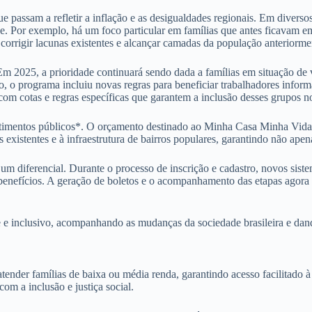
ue passam a refletir a inflação e as desigualdades regionais. Em diverso
de. Por exemplo, há um foco particular em famílias que antes ficavam em
orrigir lacunas existentes e alcançar camadas da população anteriormen
 Em 2025, a prioridade continuará sendo dada a famílias em situação de
to, o programa incluiu novas regras para beneficiar trabalhadores infor
om cotas e regras específicas que garantem a inclusão desses grupos 
timentos públicos*. O orçamento destinado ao Minha Casa Minha Vida 
existentes e à infraestrutura de bairros populares, garantindo não ape
 diferencial. Durante o processo de inscrição e cadastro, novos sistema
benefícios. A geração de boletos e o acompanhamento das etapas agora p
 inclusivo, acompanhando as mudanças da sociedade brasileira e dando 
er famílias de baixa ou média renda, garantindo acesso facilitado à m
om a inclusão e justiça social.