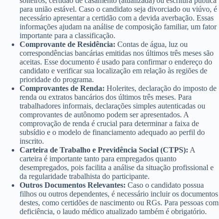
solteiros, certidão de casamento (atualizada) ou escritura pública
para união estável. Caso o candidato seja divorciado ou viúvo, é
necessário apresentar a certidão com a devida averbação. Essas
informações ajudam na análise de composição familiar, um fator
importante para a classificação.
Comprovante de Residência:
Contas de água, luz ou
correspondências bancárias emitidas nos últimos três meses são
aceitas. Esse documento é usado para confirmar o endereço do
candidato e verificar sua localização em relação às regiões de
prioridade do programa.
Comprovantes de Renda:
Holerites, declaração do imposto de
renda ou extratos bancários dos últimos três meses. Para
trabalhadores informais, declarações simples autenticadas ou
comprovantes de autônomo podem ser apresentados. A
comprovação de renda é crucial para determinar a faixa de
subsídio e o modelo de financiamento adequado ao perfil do
inscrito.
Carteira de Trabalho e Previdência Social (CTPS):
A
carteira é importante tanto para empregados quanto
desempregados, pois facilita a análise da situação profissional e
da regularidade trabalhista do participante.
Outros Documentos Relevantes:
Caso o candidato possua
filhos ou outros dependentes, é necessário incluir os documentos
destes, como certidões de nascimento ou RGs. Para pessoas com
deficiência, o laudo médico atualizado também é obrigatório.