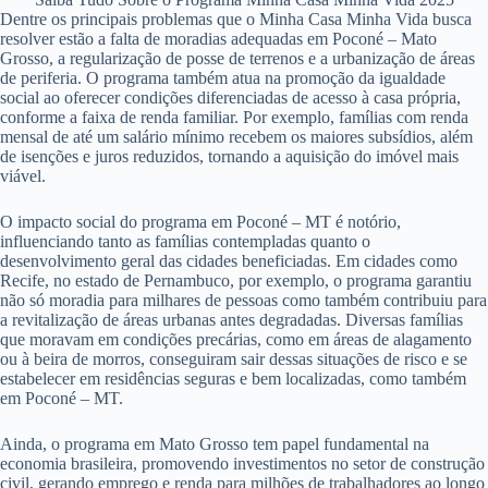
Dentre os principais problemas que o Minha Casa Minha Vida busca
resolver estão a falta de moradias adequadas em Poconé – Mato
Grosso, a regularização de posse de terrenos e a urbanização de áreas
de periferia. O programa também atua na promoção da igualdade
social ao oferecer condições diferenciadas de acesso à casa própria,
conforme a faixa de renda familiar. Por exemplo, famílias com renda
mensal de até um salário mínimo recebem os maiores subsídios, além
de isenções e juros reduzidos, tornando a aquisição do imóvel mais
viável.
O impacto social do programa em Poconé – MT é notório,
influenciando tanto as famílias contempladas quanto o
desenvolvimento geral das cidades beneficiadas. Em cidades como
Recife, no estado de Pernambuco, por exemplo, o programa garantiu
não só moradia para milhares de pessoas como também contribuiu para
a revitalização de áreas urbanas antes degradadas. Diversas famílias
que moravam em condições precárias, como em áreas de alagamento
ou à beira de morros, conseguiram sair dessas situações de risco e se
estabelecer em residências seguras e bem localizadas, como também
em Poconé – MT.
Ainda, o programa em Mato Grosso tem papel fundamental na
economia brasileira, promovendo investimentos no setor de construção
civil, gerando emprego e renda para milhões de trabalhadores ao longo