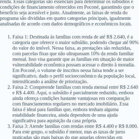
renda. Essas categorias são essenciais para determinar os subsídios e
condições de financiamento oferecidos em Poconé, garantindo que o
benefício seja acessível e justo. Atualmente, as faixas de renda do
programa são divididas em quatro categorias principais, igualmente
analisadas de acordo com dados demográficos e econômicos locais.
Faixa 1: Destinada às famílias com renda de até R$ 2.640, é a
categoria que oferece o maior subsídio, podendo chegar até 90%
do valor do imóvel. Nessa faixa, as prestações são reduzidas,
com parcelas fixas que não ultrapassam 10% da renda familiar
mensal. Isso visa garantir que as famílias em situação de maior
vulnerabilidade econômica possam acessar o direito à moradia.
Em Poconé, o volume de inscritos nessa faixa tende a ser
significativo, dado o perfil socioeconômico da população local,
intensificando a análise de priorização.
Faixa 2: Compreende famílias com renda mensal entre R$ 2.640
e R$ 4.400. Aqui, o subsídio é parcialmente reduzido, embora
ainda ofereça condições bastante vantajosas em comparação
com financiamentos regulares no mercado imobiliário. Essa
faixa é ideal para famílias que, embora tenham alguma
estabilidade financeira, ainda dependem de uma ajuda
significativa para aquisição da casa própria.
Faixa 3: Atende famílias com rendas entre R$ 4.400 e R$ 8.000.
Para este grupo, o subsídio é menor, mas as taxas de juros
praticadas são mais baixas do que aquelas oferecidas em