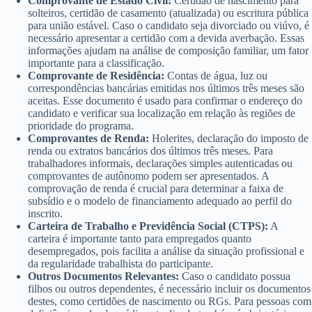
Comprovante de Estado Civil:
Certidão de nascimento para
solteiros, certidão de casamento (atualizada) ou escritura pública
para união estável. Caso o candidato seja divorciado ou viúvo, é
necessário apresentar a certidão com a devida averbação. Essas
informações ajudam na análise de composição familiar, um fator
importante para a classificação.
Comprovante de Residência:
Contas de água, luz ou
correspondências bancárias emitidas nos últimos três meses são
aceitas. Esse documento é usado para confirmar o endereço do
candidato e verificar sua localização em relação às regiões de
prioridade do programa.
Comprovantes de Renda:
Holerites, declaração do imposto de
renda ou extratos bancários dos últimos três meses. Para
trabalhadores informais, declarações simples autenticadas ou
comprovantes de autônomo podem ser apresentados. A
comprovação de renda é crucial para determinar a faixa de
subsídio e o modelo de financiamento adequado ao perfil do
inscrito.
Carteira de Trabalho e Previdência Social (CTPS):
A
carteira é importante tanto para empregados quanto
desempregados, pois facilita a análise da situação profissional e
da regularidade trabalhista do participante.
Outros Documentos Relevantes:
Caso o candidato possua
filhos ou outros dependentes, é necessário incluir os documentos
destes, como certidões de nascimento ou RGs. Para pessoas com