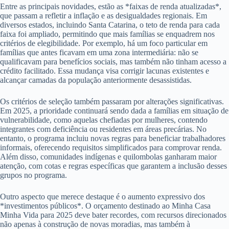
Entre as principais novidades, estão as *faixas de renda atualizadas*,
que passam a refletir a inflação e as desigualdades regionais. Em
diversos estados, incluindo Santa Catarina, o teto de renda para cada
faixa foi ampliado, permitindo que mais famílias se enquadrem nos
critérios de elegibilidade. Por exemplo, há um foco particular em
famílias que antes ficavam em uma zona intermediária: não se
qualificavam para benefícios sociais, mas também não tinham acesso a
crédito facilitado. Essa mudança visa corrigir lacunas existentes e
alcançar camadas da população anteriormente desassistidas.
Os critérios de seleção também passaram por alterações significativas.
Em 2025, a prioridade continuará sendo dada a famílias em situação de
vulnerabilidade, como aquelas chefiadas por mulheres, contendo
integrantes com deficiência ou residentes em áreas precárias. No
entanto, o programa incluiu novas regras para beneficiar trabalhadores
informais, oferecendo requisitos simplificados para comprovar renda.
Além disso, comunidades indígenas e quilombolas ganharam maior
atenção, com cotas e regras específicas que garantem a inclusão desses
grupos no programa.
Outro aspecto que merece destaque é o aumento expressivo dos
*investimentos públicos*. O orçamento destinado ao Minha Casa
Minha Vida para 2025 deve bater recordes, com recursos direcionados
não apenas à construção de novas moradias, mas também à