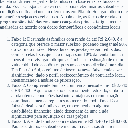
beneficiar diferentes perfis de famílias com base em suas faixas de
renda. Essas categorias são essenciais para determinar os subsídios e
condições de financiamento oferecidos em Pilar do Sul, garantindo que
o benefício seja acessível e justo. Atualmente, as faixas de renda do
programa são divididas em quatro categorias principais, igualmente
analisadas de acordo com dados demográficos e econômicos locais.
Faixa 1: Destinada às famílias com renda de até R$ 2.640, é a
categoria que oferece o maior subsídio, podendo chegar até 90%
do valor do imóvel. Nessa faixa, as prestações são reduzidas,
com parcelas fixas que não ultrapassam 10% da renda familiar
mensal. Isso visa garantir que as famílias em situação de maior
vulnerabilidade econômica possam acessar o direito à moradia.
Em Pilar do Sul, o volume de inscritos nessa faixa tende a ser
significativo, dado o perfil socioeconômico da população local,
intensificando a análise de priorização.
Faixa 2: Compreende famílias com renda mensal entre R$ 2.640
e R$ 4.400. Aqui, o subsídio é parcialmente reduzido, embora
ainda ofereça condições bastante vantajosas em comparação
com financiamentos regulares no mercado imobiliário. Essa
faixa é ideal para famílias que, embora tenham alguma
estabilidade financeira, ainda dependem de uma ajuda
significativa para aquisição da casa própria.
Faixa 3: Atende famílias com rendas entre R$ 4.400 e R$ 8.000.
Para este grupo, o subsídio é menor, mas as taxas de juros