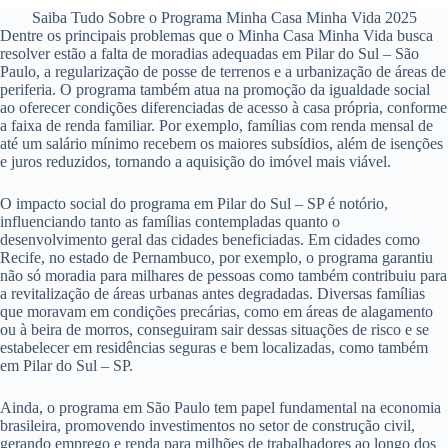
Saiba Tudo Sobre o Programa Minha Casa Minha Vida 2025
Dentre os principais problemas que o Minha Casa Minha Vida busca
resolver estão a falta de moradias adequadas em Pilar do Sul – São
Paulo, a regularização de posse de terrenos e a urbanização de áreas de
periferia. O programa também atua na promoção da igualdade social
ao oferecer condições diferenciadas de acesso à casa própria, conforme
a faixa de renda familiar. Por exemplo, famílias com renda mensal de
até um salário mínimo recebem os maiores subsídios, além de isenções
e juros reduzidos, tornando a aquisição do imóvel mais viável.
O impacto social do programa em Pilar do Sul – SP é notório,
influenciando tanto as famílias contempladas quanto o
desenvolvimento geral das cidades beneficiadas. Em cidades como
Recife, no estado de Pernambuco, por exemplo, o programa garantiu
não só moradia para milhares de pessoas como também contribuiu para
a revitalização de áreas urbanas antes degradadas. Diversas famílias
que moravam em condições precárias, como em áreas de alagamento
ou à beira de morros, conseguiram sair dessas situações de risco e se
estabelecer em residências seguras e bem localizadas, como também
em Pilar do Sul – SP.
Ainda, o programa em São Paulo tem papel fundamental na economia
brasileira, promovendo investimentos no setor de construção civil,
gerando emprego e renda para milhões de trabalhadores ao longo dos