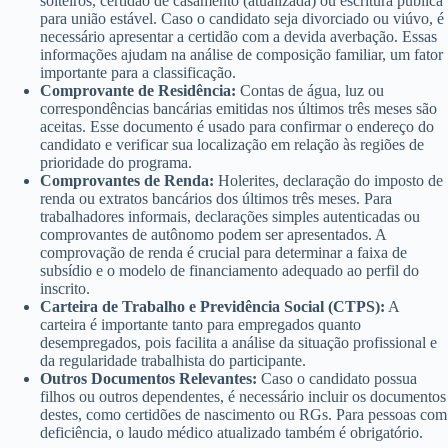
solteiros, certidão de casamento (atualizada) ou escritura pública
para união estável. Caso o candidato seja divorciado ou viúvo, é
necessário apresentar a certidão com a devida averbação. Essas
informações ajudam na análise de composição familiar, um fator
importante para a classificação.
Comprovante de Residência:
Contas de água, luz ou
correspondências bancárias emitidas nos últimos três meses são
aceitas. Esse documento é usado para confirmar o endereço do
candidato e verificar sua localização em relação às regiões de
prioridade do programa.
Comprovantes de Renda:
Holerites, declaração do imposto de
renda ou extratos bancários dos últimos três meses. Para
trabalhadores informais, declarações simples autenticadas ou
comprovantes de autônomo podem ser apresentados. A
comprovação de renda é crucial para determinar a faixa de
subsídio e o modelo de financiamento adequado ao perfil do
inscrito.
Carteira de Trabalho e Previdência Social (CTPS):
A
carteira é importante tanto para empregados quanto
desempregados, pois facilita a análise da situação profissional e
da regularidade trabalhista do participante.
Outros Documentos Relevantes:
Caso o candidato possua
filhos ou outros dependentes, é necessário incluir os documentos
destes, como certidões de nascimento ou RGs. Para pessoas com
deficiência, o laudo médico atualizado também é obrigatório.