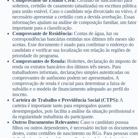
Comprovante de Estado Civil:
Certidão de nascimento para
solteiros, certidão de casamento (atualizada) ou escritura pública
para união estável. Caso o candidato seja divorciado ou viúvo, é
necessário apresentar a certidão com a devida averbação. Essas
informações ajudam na análise de composição familiar, um fator
importante para a classificação.
Comprovante de Residência:
Contas de água, luz ou
correspondências bancárias emitidas nos últimos três meses são
aceitas. Esse documento é usado para confirmar o endereço do
candidato e verificar sua localização em relação às regiões de
prioridade do programa.
Comprovantes de Renda:
Holerites, declaração do imposto de
renda ou extratos bancários dos últimos três meses. Para
trabalhadores informais, declarações simples autenticadas ou
comprovantes de autônomo podem ser apresentados. A
comprovação de renda é crucial para determinar a faixa de
subsídio e o modelo de financiamento adequado ao perfil do
inscrito.
Carteira de Trabalho e Previdência Social (CTPS):
A
carteira é importante tanto para empregados quanto
desempregados, pois facilita a análise da situação profissional e
da regularidade trabalhista do participante.
Outros Documentos Relevantes:
Caso o candidato possua
filhos ou outros dependentes, é necessário incluir os documentos
destes, como certidões de nascimento ou RGs. Para pessoas com