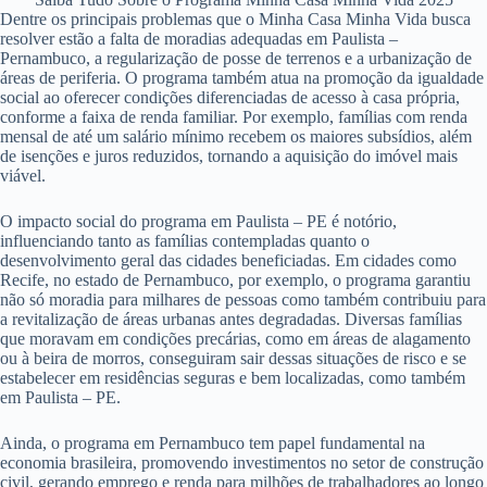
Dentre os principais problemas que o Minha Casa Minha Vida busca
resolver estão a falta de moradias adequadas em Paulista –
Pernambuco, a regularização de posse de terrenos e a urbanização de
áreas de periferia. O programa também atua na promoção da igualdade
social ao oferecer condições diferenciadas de acesso à casa própria,
conforme a faixa de renda familiar. Por exemplo, famílias com renda
mensal de até um salário mínimo recebem os maiores subsídios, além
de isenções e juros reduzidos, tornando a aquisição do imóvel mais
viável.
O impacto social do programa em Paulista – PE é notório,
influenciando tanto as famílias contempladas quanto o
desenvolvimento geral das cidades beneficiadas. Em cidades como
Recife, no estado de Pernambuco, por exemplo, o programa garantiu
não só moradia para milhares de pessoas como também contribuiu para
a revitalização de áreas urbanas antes degradadas. Diversas famílias
que moravam em condições precárias, como em áreas de alagamento
ou à beira de morros, conseguiram sair dessas situações de risco e se
estabelecer em residências seguras e bem localizadas, como também
em Paulista – PE.
Ainda, o programa em Pernambuco tem papel fundamental na
economia brasileira, promovendo investimentos no setor de construção
civil, gerando emprego e renda para milhões de trabalhadores ao longo