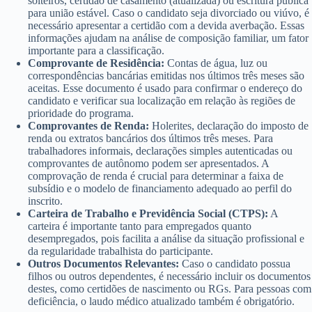
solteiros, certidão de casamento (atualizada) ou escritura pública
para união estável. Caso o candidato seja divorciado ou viúvo, é
necessário apresentar a certidão com a devida averbação. Essas
informações ajudam na análise de composição familiar, um fator
importante para a classificação.
Comprovante de Residência:
Contas de água, luz ou
correspondências bancárias emitidas nos últimos três meses são
aceitas. Esse documento é usado para confirmar o endereço do
candidato e verificar sua localização em relação às regiões de
prioridade do programa.
Comprovantes de Renda:
Holerites, declaração do imposto de
renda ou extratos bancários dos últimos três meses. Para
trabalhadores informais, declarações simples autenticadas ou
comprovantes de autônomo podem ser apresentados. A
comprovação de renda é crucial para determinar a faixa de
subsídio e o modelo de financiamento adequado ao perfil do
inscrito.
Carteira de Trabalho e Previdência Social (CTPS):
A
carteira é importante tanto para empregados quanto
desempregados, pois facilita a análise da situação profissional e
da regularidade trabalhista do participante.
Outros Documentos Relevantes:
Caso o candidato possua
filhos ou outros dependentes, é necessário incluir os documentos
destes, como certidões de nascimento ou RGs. Para pessoas com
deficiência, o laudo médico atualizado também é obrigatório.