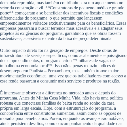
demanda reprimida, mas também contribuiu para um aquecimento no
setor da construção civil. **Construtoras de pequeno, médio e grande
porte** começaram a se beneficiar dos incentivos fiscais e condições
diferenciadas do programa, o que permitiu que lançassem
empreendimentos voltados exclusivamente para os beneficiários. Essas
empresas passaram a buscar terrenos mais acessíveis e a adaptar seus
projetos às exigências do programa, garantindo que as obras fossem
sustentáveis, acessíveis e dentro da faixa de preço determinada.
Outro impacto direto foi na geração de empregos. Desde obras de
infraestrutura até serviços específicos, como acabamentos e paisagismo
dos empreendimentos, o programa criou **milhares de vagas de
trabalho na economia local**. Isso não apenas reduziu índices de
desemprego em Paulista – Pernambuco, mas também trouxe maior
movimentação econômica, uma vez que os trabalhadores com acesso a
essa renda passaram a consumir mais serviços e produtos na região.
É interessante observar a diferença no mercado antes e depois do
programa. Antes do Minha Casa Minha Vida, não havia uma política
robusta que conectasse famílias de baixa renda ao sonho da casa
própria em larga escala. Hoje, com a estruturação do programa, a
concorrência entre construtoras aumentou, assim como as opções de
moradia para beneficiários. Porém, enquanto os avanços são notáveis,
ainda persistem desafios, como o acompanhamento da qualidade das