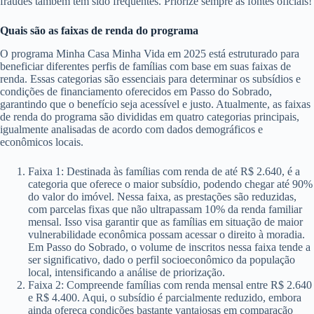
fraudes também têm sido frequentes. Priorize sempre as fontes oficiais!
Quais são as faixas de renda do programa
O programa Minha Casa Minha Vida em 2025 está estruturado para
beneficiar diferentes perfis de famílias com base em suas faixas de
renda. Essas categorias são essenciais para determinar os subsídios e
condições de financiamento oferecidos em Passo do Sobrado,
garantindo que o benefício seja acessível e justo. Atualmente, as faixas
de renda do programa são divididas em quatro categorias principais,
igualmente analisadas de acordo com dados demográficos e
econômicos locais.
Faixa 1: Destinada às famílias com renda de até R$ 2.640, é a
categoria que oferece o maior subsídio, podendo chegar até 90%
do valor do imóvel. Nessa faixa, as prestações são reduzidas,
com parcelas fixas que não ultrapassam 10% da renda familiar
mensal. Isso visa garantir que as famílias em situação de maior
vulnerabilidade econômica possam acessar o direito à moradia.
Em Passo do Sobrado, o volume de inscritos nessa faixa tende a
ser significativo, dado o perfil socioeconômico da população
local, intensificando a análise de priorização.
Faixa 2: Compreende famílias com renda mensal entre R$ 2.640
e R$ 4.400. Aqui, o subsídio é parcialmente reduzido, embora
ainda ofereça condições bastante vantajosas em comparação