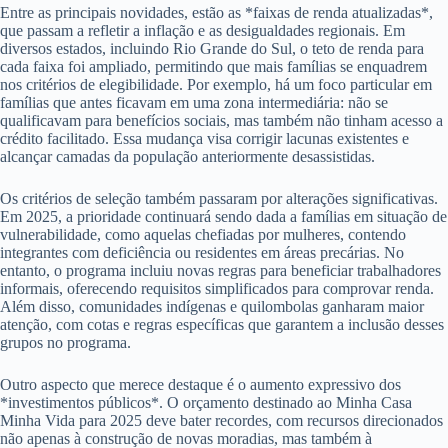
Entre as principais novidades, estão as *faixas de renda atualizadas*,
que passam a refletir a inflação e as desigualdades regionais. Em
diversos estados, incluindo Rio Grande do Sul, o teto de renda para
cada faixa foi ampliado, permitindo que mais famílias se enquadrem
nos critérios de elegibilidade. Por exemplo, há um foco particular em
famílias que antes ficavam em uma zona intermediária: não se
qualificavam para benefícios sociais, mas também não tinham acesso a
crédito facilitado. Essa mudança visa corrigir lacunas existentes e
alcançar camadas da população anteriormente desassistidas.
Os critérios de seleção também passaram por alterações significativas.
Em 2025, a prioridade continuará sendo dada a famílias em situação de
vulnerabilidade, como aquelas chefiadas por mulheres, contendo
integrantes com deficiência ou residentes em áreas precárias. No
entanto, o programa incluiu novas regras para beneficiar trabalhadores
informais, oferecendo requisitos simplificados para comprovar renda.
Além disso, comunidades indígenas e quilombolas ganharam maior
atenção, com cotas e regras específicas que garantem a inclusão desses
grupos no programa.
Outro aspecto que merece destaque é o aumento expressivo dos
*investimentos públicos*. O orçamento destinado ao Minha Casa
Minha Vida para 2025 deve bater recordes, com recursos direcionados
não apenas à construção de novas moradias, mas também à