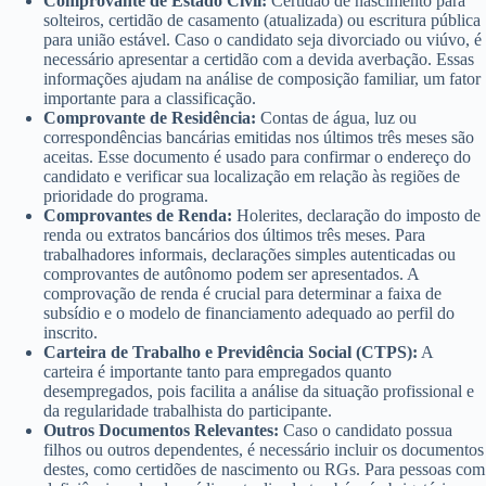
Comprovante de Estado Civil:
Certidão de nascimento para
solteiros, certidão de casamento (atualizada) ou escritura pública
para união estável. Caso o candidato seja divorciado ou viúvo, é
necessário apresentar a certidão com a devida averbação. Essas
informações ajudam na análise de composição familiar, um fator
importante para a classificação.
Comprovante de Residência:
Contas de água, luz ou
correspondências bancárias emitidas nos últimos três meses são
aceitas. Esse documento é usado para confirmar o endereço do
candidato e verificar sua localização em relação às regiões de
prioridade do programa.
Comprovantes de Renda:
Holerites, declaração do imposto de
renda ou extratos bancários dos últimos três meses. Para
trabalhadores informais, declarações simples autenticadas ou
comprovantes de autônomo podem ser apresentados. A
comprovação de renda é crucial para determinar a faixa de
subsídio e o modelo de financiamento adequado ao perfil do
inscrito.
Carteira de Trabalho e Previdência Social (CTPS):
A
carteira é importante tanto para empregados quanto
desempregados, pois facilita a análise da situação profissional e
da regularidade trabalhista do participante.
Outros Documentos Relevantes:
Caso o candidato possua
filhos ou outros dependentes, é necessário incluir os documentos
destes, como certidões de nascimento ou RGs. Para pessoas com