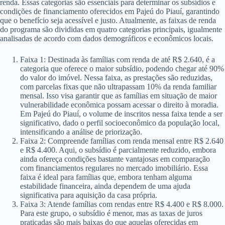
renda. Essas categorias são essenciais para determinar os subsídios e
condições de financiamento oferecidos em Pajeú do Piauí, garantindo
que o benefício seja acessível e justo. Atualmente, as faixas de renda
do programa são divididas em quatro categorias principais, igualmente
analisadas de acordo com dados demográficos e econômicos locais.
Faixa 1: Destinada às famílias com renda de até R$ 2.640, é a
categoria que oferece o maior subsídio, podendo chegar até 90%
do valor do imóvel. Nessa faixa, as prestações são reduzidas,
com parcelas fixas que não ultrapassam 10% da renda familiar
mensal. Isso visa garantir que as famílias em situação de maior
vulnerabilidade econômica possam acessar o direito à moradia.
Em Pajeú do Piauí, o volume de inscritos nessa faixa tende a ser
significativo, dado o perfil socioeconômico da população local,
intensificando a análise de priorização.
Faixa 2: Compreende famílias com renda mensal entre R$ 2.640
e R$ 4.400. Aqui, o subsídio é parcialmente reduzido, embora
ainda ofereça condições bastante vantajosas em comparação
com financiamentos regulares no mercado imobiliário. Essa
faixa é ideal para famílias que, embora tenham alguma
estabilidade financeira, ainda dependem de uma ajuda
significativa para aquisição da casa própria.
Faixa 3: Atende famílias com rendas entre R$ 4.400 e R$ 8.000.
Para este grupo, o subsídio é menor, mas as taxas de juros
praticadas são mais baixas do que aquelas oferecidas em