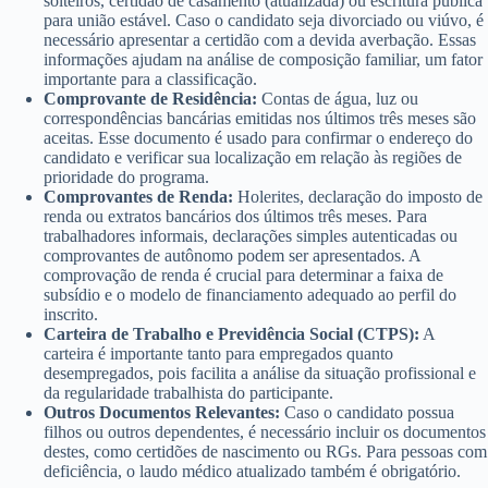
solteiros, certidão de casamento (atualizada) ou escritura pública
para união estável. Caso o candidato seja divorciado ou viúvo, é
necessário apresentar a certidão com a devida averbação. Essas
informações ajudam na análise de composição familiar, um fator
importante para a classificação.
Comprovante de Residência:
Contas de água, luz ou
correspondências bancárias emitidas nos últimos três meses são
aceitas. Esse documento é usado para confirmar o endereço do
candidato e verificar sua localização em relação às regiões de
prioridade do programa.
Comprovantes de Renda:
Holerites, declaração do imposto de
renda ou extratos bancários dos últimos três meses. Para
trabalhadores informais, declarações simples autenticadas ou
comprovantes de autônomo podem ser apresentados. A
comprovação de renda é crucial para determinar a faixa de
subsídio e o modelo de financiamento adequado ao perfil do
inscrito.
Carteira de Trabalho e Previdência Social (CTPS):
A
carteira é importante tanto para empregados quanto
desempregados, pois facilita a análise da situação profissional e
da regularidade trabalhista do participante.
Outros Documentos Relevantes:
Caso o candidato possua
filhos ou outros dependentes, é necessário incluir os documentos
destes, como certidões de nascimento ou RGs. Para pessoas com
deficiência, o laudo médico atualizado também é obrigatório.