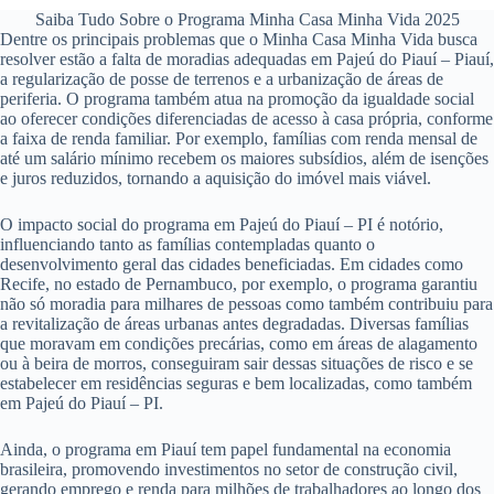
Saiba Tudo Sobre o Programa Minha Casa Minha Vida 2025
Dentre os principais problemas que o Minha Casa Minha Vida busca
resolver estão a falta de moradias adequadas em Pajeú do Piauí – Piauí,
a regularização de posse de terrenos e a urbanização de áreas de
periferia. O programa também atua na promoção da igualdade social
ao oferecer condições diferenciadas de acesso à casa própria, conforme
a faixa de renda familiar. Por exemplo, famílias com renda mensal de
até um salário mínimo recebem os maiores subsídios, além de isenções
e juros reduzidos, tornando a aquisição do imóvel mais viável.
O impacto social do programa em Pajeú do Piauí – PI é notório,
influenciando tanto as famílias contempladas quanto o
desenvolvimento geral das cidades beneficiadas. Em cidades como
Recife, no estado de Pernambuco, por exemplo, o programa garantiu
não só moradia para milhares de pessoas como também contribuiu para
a revitalização de áreas urbanas antes degradadas. Diversas famílias
que moravam em condições precárias, como em áreas de alagamento
ou à beira de morros, conseguiram sair dessas situações de risco e se
estabelecer em residências seguras e bem localizadas, como também
em Pajeú do Piauí – PI.
Ainda, o programa em Piauí tem papel fundamental na economia
brasileira, promovendo investimentos no setor de construção civil,
gerando emprego e renda para milhões de trabalhadores ao longo dos