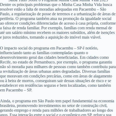
Dentre os principais problemas que o Minha Casa Minha Vida busca
resolver estão a falta de moradias adequadas em Pacaembu – São
Paulo, a regularização de posse de terrenos e a urbanização de áreas de
periferia. O programa também atua na promoção da igualdade social
ao oferecer condições diferenciadas de acesso à casa própria, conforme
a faixa de renda familiar. Por exemplo, famílias com renda mensal de
até um salário mínimo recebem os maiores subsídios, além de isenções
e juros reduzidos, tornando a aquisição do imóvel mais viável.
O impacto social do programa em Pacaembu – SP é notório,
influenciando tanto as famílias contempladas quanto o
desenvolvimento geral das cidades beneficiadas. Em cidades como
Recife, no estado de Pernambuco, por exemplo, o programa garantiu
não só moradia para milhares de pessoas como também contribuiu para
a revitalização de áreas urbanas antes degradadas. Diversas famílias
que moravam em condições precárias, como em áreas de alagamento
ou à beira de morros, conseguiram sair dessas situações de risco e se
estabelecer em residências seguras e bem localizadas, como também
em Pacaembu – SP.
Ainda, o programa em São Paulo tem papel fundamental na economia
brasileira, promovendo investimentos no setor de construção civil,
gerando emprego e renda para milhões de trabalhadores ao longo dos
anos. Essa interação entre o social e o econômico em SP, reforça sua