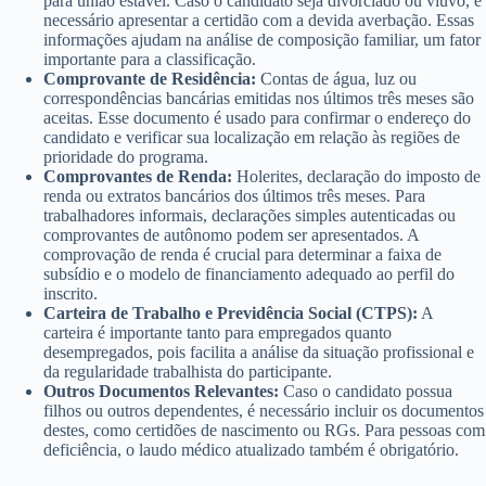
para união estável. Caso o candidato seja divorciado ou viúvo, é
necessário apresentar a certidão com a devida averbação. Essas
informações ajudam na análise de composição familiar, um fator
importante para a classificação.
Comprovante de Residência:
Contas de água, luz ou
correspondências bancárias emitidas nos últimos três meses são
aceitas. Esse documento é usado para confirmar o endereço do
candidato e verificar sua localização em relação às regiões de
prioridade do programa.
Comprovantes de Renda:
Holerites, declaração do imposto de
renda ou extratos bancários dos últimos três meses. Para
trabalhadores informais, declarações simples autenticadas ou
comprovantes de autônomo podem ser apresentados. A
comprovação de renda é crucial para determinar a faixa de
subsídio e o modelo de financiamento adequado ao perfil do
inscrito.
Carteira de Trabalho e Previdência Social (CTPS):
A
carteira é importante tanto para empregados quanto
desempregados, pois facilita a análise da situação profissional e
da regularidade trabalhista do participante.
Outros Documentos Relevantes:
Caso o candidato possua
filhos ou outros dependentes, é necessário incluir os documentos
destes, como certidões de nascimento ou RGs. Para pessoas com
deficiência, o laudo médico atualizado também é obrigatório.