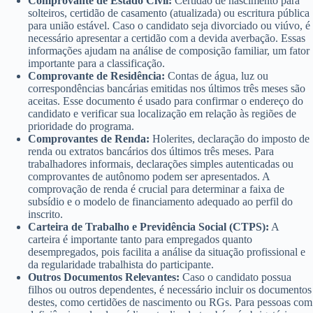
Comprovante de Estado Civil:
Certidão de nascimento para
solteiros, certidão de casamento (atualizada) ou escritura pública
para união estável. Caso o candidato seja divorciado ou viúvo, é
necessário apresentar a certidão com a devida averbação. Essas
informações ajudam na análise de composição familiar, um fator
importante para a classificação.
Comprovante de Residência:
Contas de água, luz ou
correspondências bancárias emitidas nos últimos três meses são
aceitas. Esse documento é usado para confirmar o endereço do
candidato e verificar sua localização em relação às regiões de
prioridade do programa.
Comprovantes de Renda:
Holerites, declaração do imposto de
renda ou extratos bancários dos últimos três meses. Para
trabalhadores informais, declarações simples autenticadas ou
comprovantes de autônomo podem ser apresentados. A
comprovação de renda é crucial para determinar a faixa de
subsídio e o modelo de financiamento adequado ao perfil do
inscrito.
Carteira de Trabalho e Previdência Social (CTPS):
A
carteira é importante tanto para empregados quanto
desempregados, pois facilita a análise da situação profissional e
da regularidade trabalhista do participante.
Outros Documentos Relevantes:
Caso o candidato possua
filhos ou outros dependentes, é necessário incluir os documentos
destes, como certidões de nascimento ou RGs. Para pessoas com