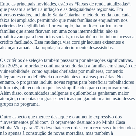
Entre as principais novidades, estão as *faixas de renda atualizadas*,
que passam a refletir a inflação e as desigualdades regionais. Em
diversos estados, incluindo Santa Catarina, o teto de renda para cada
faixa foi ampliado, permitindo que mais famílias se enquadrem nos
critérios de elegibilidade. Por exemplo, há um foco particular em
famílias que antes ficavam em uma zona intermediária: não se
qualificavam para benefícios sociais, mas também não tinham acesso a
crédito facilitado. Essa mudança visa corrigir lacunas existentes e
alcançar camadas da população anteriormente desassistidas.
Os critérios de seleção também passaram por alterações significativas.
Em 2025, a prioridade continuará sendo dada a famílias em situação de
vulnerabilidade, como aquelas chefiadas por mulheres, contendo
integrantes com deficiência ou residentes em áreas precárias. No
entanto, o programa incluiu novas regras para beneficiar trabalhadores
informais, oferecendo requisitos simplificados para comprovar renda.
Além disso, comunidades indígenas e quilombolas ganharam maior
atenção, com cotas e regras específicas que garantem a inclusão desses
grupos no programa.
Outro aspecto que merece destaque é o aumento expressivo dos
*investimentos públicos*. O orçamento destinado ao Minha Casa
Minha Vida para 2025 deve bater recordes, com recursos direcionados
não apenas à construção de novas moradias, mas também à