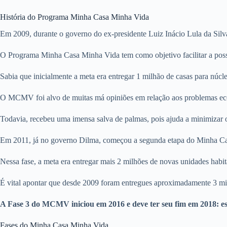
História do Programa Minha Casa Minha Vida
Em 2009, durante o governo do ex-presidente Luiz Inácio Lula da Sil
O Programa Minha Casa Minha Vida tem como objetivo facilitar a posse
Sabia que inicialmente a meta era entregar 1 milhão de casas para núcl
O MCMV foi alvo de muitas má opiniões em relação aos problemas econô
Todavia, recebeu uma imensa salva de palmas, pois ajuda a minimizar o
Em 2011, já no governo Dilma, começou a segunda etapa do Minha C
Nessa fase, a meta era entregar mais 2 milhões de novas unidades habit
É vital apontar que desde 2009 foram entregues aproximadamente 3 mi
A Fase 3 do MCMV iniciou em 2016 e deve ter seu fim em 2018: esp
Fases do Minha Casa Minha Vida