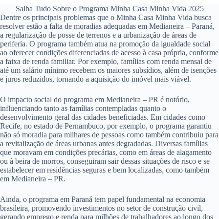
Saiba Tudo Sobre o Programa Minha Casa Minha Vida 2025
Dentre os principais problemas que o Minha Casa Minha Vida busca
resolver estão a falta de moradias adequadas em Medianeira – Paraná,
a regularização de posse de terrenos e a urbanização de áreas de
periferia. O programa também atua na promoção da igualdade social
ao oferecer condições diferenciadas de acesso à casa própria, conforme
a faixa de renda familiar. Por exemplo, famílias com renda mensal de
até um salário mínimo recebem os maiores subsídios, além de isenções
e juros reduzidos, tornando a aquisição do imóvel mais viável.
O impacto social do programa em Medianeira – PR é notório,
influenciando tanto as famílias contempladas quanto o
desenvolvimento geral das cidades beneficiadas. Em cidades como
Recife, no estado de Pernambuco, por exemplo, o programa garantiu
não só moradia para milhares de pessoas como também contribuiu para
a revitalização de áreas urbanas antes degradadas. Diversas famílias
que moravam em condições precárias, como em áreas de alagamento
ou à beira de morros, conseguiram sair dessas situações de risco e se
estabelecer em residências seguras e bem localizadas, como também
em Medianeira – PR.
Ainda, o programa em Paraná tem papel fundamental na economia
brasileira, promovendo investimentos no setor de construção civil,
gerando emprego e renda para milhões de trabalhadores ao longo dos