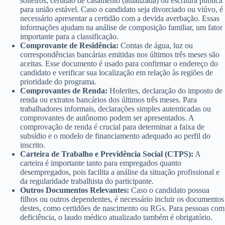
solteiros, certidão de casamento (atualizada) ou escritura pública
para união estável. Caso o candidato seja divorciado ou viúvo, é
necessário apresentar a certidão com a devida averbação. Essas
informações ajudam na análise de composição familiar, um fator
importante para a classificação.
Comprovante de Residência:
Contas de água, luz ou
correspondências bancárias emitidas nos últimos três meses são
aceitas. Esse documento é usado para confirmar o endereço do
candidato e verificar sua localização em relação às regiões de
prioridade do programa.
Comprovantes de Renda:
Holerites, declaração do imposto de
renda ou extratos bancários dos últimos três meses. Para
trabalhadores informais, declarações simples autenticadas ou
comprovantes de autônomo podem ser apresentados. A
comprovação de renda é crucial para determinar a faixa de
subsídio e o modelo de financiamento adequado ao perfil do
inscrito.
Carteira de Trabalho e Previdência Social (CTPS):
A
carteira é importante tanto para empregados quanto
desempregados, pois facilita a análise da situação profissional e
da regularidade trabalhista do participante.
Outros Documentos Relevantes:
Caso o candidato possua
filhos ou outros dependentes, é necessário incluir os documentos
destes, como certidões de nascimento ou RGs. Para pessoas com
deficiência, o laudo médico atualizado também é obrigatório.