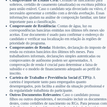
Comprovante de Estado Civil:
Certidão de nascimento para
solteiros, certidão de casamento (atualizada) ou escritura pública
para união estável. Caso o candidato seja divorciado ou viúvo, é
necessário apresentar a certidão com a devida averbação. Essas
informações ajudam na análise de composição familiar, um fator
importante para a classificação.
Comprovante de Residência:
Contas de água, luz ou
correspondências bancárias emitidas nos últimos três meses são
aceitas. Esse documento é usado para confirmar o endereço do
candidato e verificar sua localização em relação às regiões de
prioridade do programa.
Comprovantes de Renda:
Holerites, declaração do imposto de
renda ou extratos bancários dos últimos três meses. Para
trabalhadores informais, declarações simples autenticadas ou
comprovantes de autônomo podem ser apresentados. A
comprovação de renda é crucial para determinar a faixa de
subsídio e o modelo de financiamento adequado ao perfil do
inscrito.
Carteira de Trabalho e Previdência Social (CTPS):
A
carteira é importante tanto para empregados quanto
desempregados, pois facilita a análise da situação profissional e
da regularidade trabalhista do participante.
Outros Documentos Relevantes:
Caso o candidato possua
filhos ou outros dependentes, é necessário incluir os documentos
destes, como certidões de nascimento ou RGs. Para pessoas com