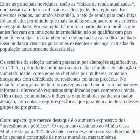
Entre as principais novidades, estão as *faixas de renda atualizadas*,
que passam a refletir a inflação e as desigualdades regionais. Em
diversos estados, incluindo Maranhão, o teto de renda para cada faixa
foi ampliado, permitindo que mais famílias se enquadrem nos critérios
de elegibilidade. Por exemplo, há um foco particular em famílias que
antes ficavam em uma zona intermediária: não se qualificavam para
benefícios sociais, mas também não tinham acesso a crédito facilitado.
Essa mudança visa corrigir lacunas existentes e alcançar camadas da
população anteriormente desassistidas.
Os critérios de seleção também passaram por alterações significativas.
Em 2025, a prioridade continuará sendo dada a famílias em situação de
vulnerabilidade, como aquelas chefiadas por mulheres, contendo
integrantes com deficiência ou residentes em áreas precárias. No
entanto, o programa incluiu novas regras para beneficiar trabalhadores
informais, oferecendo requisitos simplificados para comprovar renda.
Além disso, comunidades indígenas e quilombolas ganharam maior
atenção, com cotas e regras específicas que garantem a inclusão desses
grupos no programa.
Outro aspecto que merece destaque é o aumento expressivo dos
*investimentos públicos*. O orçamento destinado ao Minha Casa
Minha Vida para 2025 deve bater recordes, com recursos direcionados
não apenas à construção de novas moradias, mas também à