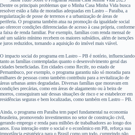
Dentre os principais problemas que o Minha Casa Minha Vida busca
resolver estão a falta de moradias adequadas em Lastro – Paraíba, a
regularização de posse de terrenos e a urbanização de áreas de
periferia. O programa também atua na promoção da igualdade social
ao oferecer condições diferenciadas de acesso à casa própria, conforme
a faixa de renda familiar. Por exemplo, famílias com renda mensal de
até um salário mínimo recebem os maiores subsídios, além de isenções
e juros reduzidos, tornando a aquisição do imóvel mais viável.
O impacto social do programa em Lastro – PB é notório, influenciando
tanto as famílias contempladas quanto o desenvolvimento geral das
cidades beneficiadas. Em cidades como Recife, no estado de
Pernambuco, por exemplo, o programa garantiu não só moradia para
milhares de pessoas como também contribuiu para a revitalização de
áreas urbanas antes degradadas. Diversas famílias que moravam em
condições precárias, como em áreas de alagamento ou à beira de
morros, conseguiram sair dessas situações de risco e se estabelecer em
residências seguras e bem localizadas, como também em Lastro – PB.
Ainda, o programa em Paraíba tem papel fundamental na economia
brasileira, promovendo investimentos no setor de construção civil,
gerando emprego e renda para milhões de trabalhadores ao longo dos
anos. Essa interação entre o social e o econômico em PB, reforça sua
importância estratégica para o Brasil como um todo, cumprindo não