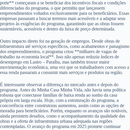
porte** começaram a se beneficiar dos incentivos fiscais e condições
diferenciadas do programa, o que permitiu que lançassem
empreendimentos voltados exclusivamente para os beneficiários. Essas
empresas passaram a buscar terrenos mais acessíveis e a adaptar seus
projetos às exigências do programa, garantindo que as obras fossem
sustentáveis, acessíveis e dentro da faixa de preço determinada.
Outro impacto direto foi na geração de empregos. Desde obras de
infraestrutura até serviços específicos, como acabamentos e paisagismo
dos empreendimentos, o programa criou **milhares de vagas de
trabalho na economia local**. Isso não apenas reduziu índices de
desemprego em Lastro – Paraíba, mas também trouxe maior
movimentação econômica, uma vez que os trabalhadores com acesso a
essa renda passaram a consumir mais serviços e produtos na região.
É interessante observar a diferença no mercado antes e depois do
programa. Antes do Minha Casa Minha Vida, não havia uma política
robusta que conectasse famílias de baixa renda ao sonho da casa
própria em larga escala. Hoje, com a estruturação do programa, a
concorrência entre construtoras aumentou, assim como as opções de
moradia para beneficiários. Porém, enquanto os avanços são notáveis,
ainda persistem desafios, como o acompanhamento da qualidade das
obras e a oferta de infraestrutura urbana adequada nas regiões
contempladas. O avanço do programa em 2025 promete continuar