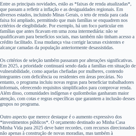
Entre as principais novidades, estão as *faixas de renda atualizadas*,
que passam a refletir a inflação e as desigualdades regionais. Em
diversos estados, incluindo Minas Gerais, o teto de renda para cada
faixa foi ampliado, permitindo que mais famílias se enquadrem nos
critérios de elegibilidade. Por exemplo, há um foco particular em
famílias que antes ficavam em uma zona intermediária: não se
qualificavam para benefícios sociais, mas também não tinham acesso a
crédito facilitado. Essa mudança visa corrigir lacunas existentes e
alcançar camadas da população anteriormente desassistidas.
Os critérios de seleção também passaram por alterações significativas.
Em 2025, a prioridade continuará sendo dada a famílias em situação de
vulnerabilidade, como aquelas chefiadas por mulheres, contendo
integrantes com deficiência ou residentes em áreas precárias. No
entanto, o programa incluiu novas regras para beneficiar trabalhadores
informais, oferecendo requisitos simplificados para comprovar renda.
Além disso, comunidades indígenas e quilombolas ganharam maior
atenção, com cotas e regras específicas que garantem a inclusão desses
grupos no programa.
Outro aspecto que merece destaque é o aumento expressivo dos
*investimentos públicos*. O orçamento destinado ao Minha Casa
Minha Vida para 2025 deve bater recordes, com recursos direcionados
não apenas à construção de novas moradias, mas também à