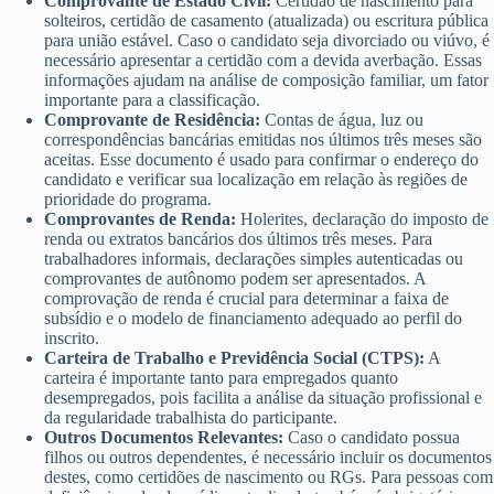
Comprovante de Estado Civil:
Certidão de nascimento para
solteiros, certidão de casamento (atualizada) ou escritura pública
para união estável. Caso o candidato seja divorciado ou viúvo, é
necessário apresentar a certidão com a devida averbação. Essas
informações ajudam na análise de composição familiar, um fator
importante para a classificação.
Comprovante de Residência:
Contas de água, luz ou
correspondências bancárias emitidas nos últimos três meses são
aceitas. Esse documento é usado para confirmar o endereço do
candidato e verificar sua localização em relação às regiões de
prioridade do programa.
Comprovantes de Renda:
Holerites, declaração do imposto de
renda ou extratos bancários dos últimos três meses. Para
trabalhadores informais, declarações simples autenticadas ou
comprovantes de autônomo podem ser apresentados. A
comprovação de renda é crucial para determinar a faixa de
subsídio e o modelo de financiamento adequado ao perfil do
inscrito.
Carteira de Trabalho e Previdência Social (CTPS):
A
carteira é importante tanto para empregados quanto
desempregados, pois facilita a análise da situação profissional e
da regularidade trabalhista do participante.
Outros Documentos Relevantes:
Caso o candidato possua
filhos ou outros dependentes, é necessário incluir os documentos
destes, como certidões de nascimento ou RGs. Para pessoas com