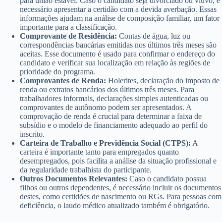
para união estável. Caso o candidato seja divorciado ou viúvo, é
necessário apresentar a certidão com a devida averbação. Essas
informações ajudam na análise de composição familiar, um fator
importante para a classificação.
Comprovante de Residência:
Contas de água, luz ou
correspondências bancárias emitidas nos últimos três meses são
aceitas. Esse documento é usado para confirmar o endereço do
candidato e verificar sua localização em relação às regiões de
prioridade do programa.
Comprovantes de Renda:
Holerites, declaração do imposto de
renda ou extratos bancários dos últimos três meses. Para
trabalhadores informais, declarações simples autenticadas ou
comprovantes de autônomo podem ser apresentados. A
comprovação de renda é crucial para determinar a faixa de
subsídio e o modelo de financiamento adequado ao perfil do
inscrito.
Carteira de Trabalho e Previdência Social (CTPS):
A
carteira é importante tanto para empregados quanto
desempregados, pois facilita a análise da situação profissional e
da regularidade trabalhista do participante.
Outros Documentos Relevantes:
Caso o candidato possua
filhos ou outros dependentes, é necessário incluir os documentos
destes, como certidões de nascimento ou RGs. Para pessoas com
deficiência, o laudo médico atualizado também é obrigatório.