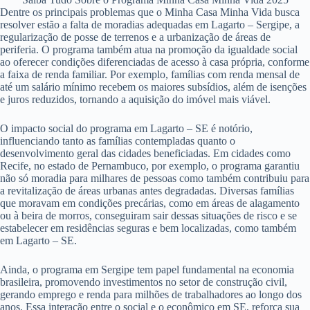
Dentre os principais problemas que o Minha Casa Minha Vida busca
resolver estão a falta de moradias adequadas em Lagarto – Sergipe, a
regularização de posse de terrenos e a urbanização de áreas de
periferia. O programa também atua na promoção da igualdade social
ao oferecer condições diferenciadas de acesso à casa própria, conforme
a faixa de renda familiar. Por exemplo, famílias com renda mensal de
até um salário mínimo recebem os maiores subsídios, além de isenções
e juros reduzidos, tornando a aquisição do imóvel mais viável.
O impacto social do programa em Lagarto – SE é notório,
influenciando tanto as famílias contempladas quanto o
desenvolvimento geral das cidades beneficiadas. Em cidades como
Recife, no estado de Pernambuco, por exemplo, o programa garantiu
não só moradia para milhares de pessoas como também contribuiu para
a revitalização de áreas urbanas antes degradadas. Diversas famílias
que moravam em condições precárias, como em áreas de alagamento
ou à beira de morros, conseguiram sair dessas situações de risco e se
estabelecer em residências seguras e bem localizadas, como também
em Lagarto – SE.
Ainda, o programa em Sergipe tem papel fundamental na economia
brasileira, promovendo investimentos no setor de construção civil,
gerando emprego e renda para milhões de trabalhadores ao longo dos
anos. Essa interação entre o social e o econômico em SE, reforça sua