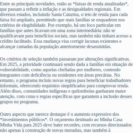
Entre as principais novidades, estão as *faixas de renda atualizadas*,
que passam a refletir a inflação e as desigualdades regionais. Em
diversos estados, incluindo Santa Catarina, o teto de renda para cada
faixa foi ampliado, permitindo que mais famílias se enquadrem nos
critérios de elegibilidade. Por exemplo, há um foco particular em
famílias que antes ficavam em uma zona intermediária: não se
qualificavam para benefícios sociais, mas também não tinham acesso a
crédito facilitado. Essa mudança visa corrigir lacunas existentes e
alcançar camadas da população anteriormente desassistidas.
Os critérios de seleção também passaram por alterações significativas.
Em 2025, a prioridade continuará sendo dada a famílias em situação de
vulnerabilidade, como aquelas chefiadas por mulheres, contendo
integrantes com deficiência ou residentes em áreas precárias. No
entanto, o programa incluiu novas regras para beneficiar trabalhadores
informais, oferecendo requisitos simplificados para comprovar renda.
Além disso, comunidades indígenas e quilombolas ganharam maior
atenção, com cotas e regras específicas que garantem a inclusão desses
grupos no programa.
Outro aspecto que merece destaque é o aumento expressivo dos
*investimentos públicos*. O orçamento destinado ao Minha Casa
Minha Vida para 2025 deve bater recordes, com recursos direcionados
não apenas à construção de novas moradias, mas também à