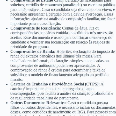
Comprovante de Estado Civil:
Certidão de nascimento para
solteiros, certidão de casamento (atualizada) ou escritura pública
para união estável. Caso o candidato seja divorciado ou viúvo, é
necessário apresentar a certidão com a devida averbação. Essas
informações ajudam na análise de composição familiar, um fator
importante para a classificação.
Comprovante de Residência:
Contas de água, luz ou
correspondências bancárias emitidas nos últimos três meses são
aceitas. Esse documento é usado para confirmar o endereço do
candidato e verificar sua localização em relação às regiões de
prioridade do programa.
Comprovantes de Renda:
Holerites, declaração do imposto de
renda ou extratos bancários dos últimos três meses. Para
trabalhadores informais, declarações simples autenticadas ou
comprovantes de autônomo podem ser apresentados. A
comprovação de renda é crucial para determinar a faixa de
subsídio e o modelo de financiamento adequado ao perfil do
inscrito.
Carteira de Trabalho e Previdência Social (CTPS):
A
carteira é importante tanto para empregados quanto
desempregados, pois facilita a análise da situação profissional e
da regularidade trabalhista do participante.
Outros Documentos Relevantes:
Caso o candidato possua
filhos ou outros dependentes, é necessário incluir os documentos
destes, como certidões de nascimento ou RGs. Para pessoas com