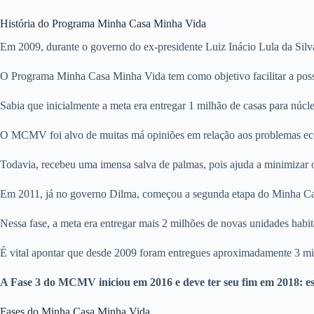
História do Programa Minha Casa Minha Vida
Em 2009, durante o governo do ex-presidente Luiz Inácio Lula da Sil
O Programa Minha Casa Minha Vida tem como objetivo facilitar a posse
Sabia que inicialmente a meta era entregar 1 milhão de casas para núcl
O MCMV foi alvo de muitas má opiniões em relação aos problemas econô
Todavia, recebeu uma imensa salva de palmas, pois ajuda a minimizar o
Em 2011, já no governo Dilma, começou a segunda etapa do Minha C
Nessa fase, a meta era entregar mais 2 milhões de novas unidades habit
É vital apontar que desde 2009 foram entregues aproximadamente 3 mi
A Fase 3 do MCMV iniciou em 2016 e deve ter seu fim em 2018: esp
Fases do Minha Casa Minha Vida