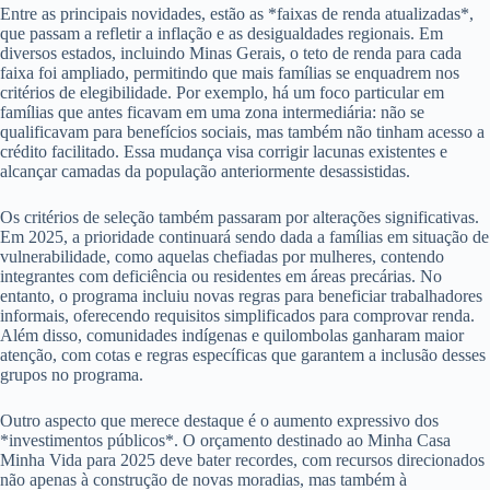
Entre as principais novidades, estão as *faixas de renda atualizadas*,
que passam a refletir a inflação e as desigualdades regionais. Em
diversos estados, incluindo Minas Gerais, o teto de renda para cada
faixa foi ampliado, permitindo que mais famílias se enquadrem nos
critérios de elegibilidade. Por exemplo, há um foco particular em
famílias que antes ficavam em uma zona intermediária: não se
qualificavam para benefícios sociais, mas também não tinham acesso a
crédito facilitado. Essa mudança visa corrigir lacunas existentes e
alcançar camadas da população anteriormente desassistidas.
Os critérios de seleção também passaram por alterações significativas.
Em 2025, a prioridade continuará sendo dada a famílias em situação de
vulnerabilidade, como aquelas chefiadas por mulheres, contendo
integrantes com deficiência ou residentes em áreas precárias. No
entanto, o programa incluiu novas regras para beneficiar trabalhadores
informais, oferecendo requisitos simplificados para comprovar renda.
Além disso, comunidades indígenas e quilombolas ganharam maior
atenção, com cotas e regras específicas que garantem a inclusão desses
grupos no programa.
Outro aspecto que merece destaque é o aumento expressivo dos
*investimentos públicos*. O orçamento destinado ao Minha Casa
Minha Vida para 2025 deve bater recordes, com recursos direcionados
não apenas à construção de novas moradias, mas também à