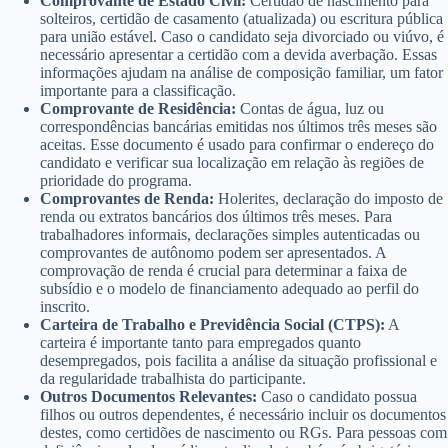
Comprovante de Estado Civil:
Certidão de nascimento para
solteiros, certidão de casamento (atualizada) ou escritura pública
para união estável. Caso o candidato seja divorciado ou viúvo, é
necessário apresentar a certidão com a devida averbação. Essas
informações ajudam na análise de composição familiar, um fator
importante para a classificação.
Comprovante de Residência:
Contas de água, luz ou
correspondências bancárias emitidas nos últimos três meses são
aceitas. Esse documento é usado para confirmar o endereço do
candidato e verificar sua localização em relação às regiões de
prioridade do programa.
Comprovantes de Renda:
Holerites, declaração do imposto de
renda ou extratos bancários dos últimos três meses. Para
trabalhadores informais, declarações simples autenticadas ou
comprovantes de autônomo podem ser apresentados. A
comprovação de renda é crucial para determinar a faixa de
subsídio e o modelo de financiamento adequado ao perfil do
inscrito.
Carteira de Trabalho e Previdência Social (CTPS):
A
carteira é importante tanto para empregados quanto
desempregados, pois facilita a análise da situação profissional e
da regularidade trabalhista do participante.
Outros Documentos Relevantes:
Caso o candidato possua
filhos ou outros dependentes, é necessário incluir os documentos
destes, como certidões de nascimento ou RGs. Para pessoas com