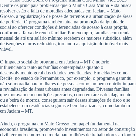
Dentre os principais problemas que o Minha Casa Minha Vida busca
resolver estão a falta de moradias adequadas em Jaciara – Mato
Grosso, a regularização de posse de terrenos e a urbanização de áreas
de periferia. O programa também atua na promoção da igualdade
social ao oferecer condições diferenciadas de acesso à casa própria,
conforme a faixa de renda familiar. Por exemplo, famílias com renda
mensal de até um salário mínimo recebem os maiores subsídios, além
de isenções e juros reduzidos, tornando a aquisição do imóvel mais
viável.
O impacto social do programa em Jaciara – MT é notório,
influenciando tanto as famílias contempladas quanto o
desenvolvimento geral das cidades beneficiadas. Em cidades como
Recife, no estado de Pernambuco, por exemplo, o programa garantiu
não só moradia para milhares de pessoas como também contribuiu para
a revitalização de áreas urbanas antes degradadas. Diversas famílias
que moravam em condições precárias, como em áreas de alagamento
ou à beira de morros, conseguiram sair dessas situações de risco e se
estabelecer em residências seguras e bem localizadas, como também
em Jaciara – MT.
Ainda, o programa em Mato Grosso tem papel fundamental na
economia brasileira, promovendo investimentos no setor de construção
civil, gerando emprego e renda para milhões de trabalhadores ao longo