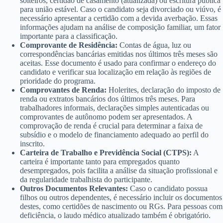
solteiros, certidão de casamento (atualizada) ou escritura pública
para união estável. Caso o candidato seja divorciado ou viúvo, é
necessário apresentar a certidão com a devida averbação. Essas
informações ajudam na análise de composição familiar, um fator
importante para a classificação.
Comprovante de Residência:
Contas de água, luz ou
correspondências bancárias emitidas nos últimos três meses são
aceitas. Esse documento é usado para confirmar o endereço do
candidato e verificar sua localização em relação às regiões de
prioridade do programa.
Comprovantes de Renda:
Holerites, declaração do imposto de
renda ou extratos bancários dos últimos três meses. Para
trabalhadores informais, declarações simples autenticadas ou
comprovantes de autônomo podem ser apresentados. A
comprovação de renda é crucial para determinar a faixa de
subsídio e o modelo de financiamento adequado ao perfil do
inscrito.
Carteira de Trabalho e Previdência Social (CTPS):
A
carteira é importante tanto para empregados quanto
desempregados, pois facilita a análise da situação profissional e
da regularidade trabalhista do participante.
Outros Documentos Relevantes:
Caso o candidato possua
filhos ou outros dependentes, é necessário incluir os documentos
destes, como certidões de nascimento ou RGs. Para pessoas com
deficiência, o laudo médico atualizado também é obrigatório.