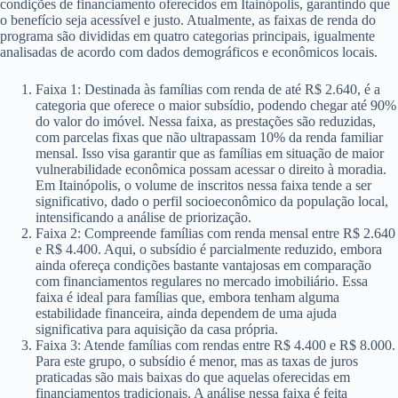
condições de financiamento oferecidos em Itainópolis, garantindo que
o benefício seja acessível e justo. Atualmente, as faixas de renda do
programa são divididas em quatro categorias principais, igualmente
analisadas de acordo com dados demográficos e econômicos locais.
Faixa 1: Destinada às famílias com renda de até R$ 2.640, é a
categoria que oferece o maior subsídio, podendo chegar até 90%
do valor do imóvel. Nessa faixa, as prestações são reduzidas,
com parcelas fixas que não ultrapassam 10% da renda familiar
mensal. Isso visa garantir que as famílias em situação de maior
vulnerabilidade econômica possam acessar o direito à moradia.
Em Itainópolis, o volume de inscritos nessa faixa tende a ser
significativo, dado o perfil socioeconômico da população local,
intensificando a análise de priorização.
Faixa 2: Compreende famílias com renda mensal entre R$ 2.640
e R$ 4.400. Aqui, o subsídio é parcialmente reduzido, embora
ainda ofereça condições bastante vantajosas em comparação
com financiamentos regulares no mercado imobiliário. Essa
faixa é ideal para famílias que, embora tenham alguma
estabilidade financeira, ainda dependem de uma ajuda
significativa para aquisição da casa própria.
Faixa 3: Atende famílias com rendas entre R$ 4.400 e R$ 8.000.
Para este grupo, o subsídio é menor, mas as taxas de juros
praticadas são mais baixas do que aquelas oferecidas em
financiamentos tradicionais. A análise nessa faixa é feita