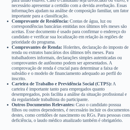
para união estável. Caso o candidato seja divorciado ou viúvo, é
necessário apresentar a certidão com a devida averbação. Essas
informações ajudam na análise de composição familiar, um fator
importante para a classificação.
Comprovante de Residência:
Contas de água, luz ou
correspondências bancárias emitidas nos últimos três meses são
aceitas. Esse documento é usado para confirmar o endereço do
candidato e verificar sua localização em relação às regiões de
prioridade do programa.
Comprovantes de Renda:
Holerites, declaração do imposto de
renda ou extratos bancários dos últimos três meses. Para
trabalhadores informais, declarações simples autenticadas ou
comprovantes de autônomo podem ser apresentados. A
comprovação de renda é crucial para determinar a faixa de
subsídio e o modelo de financiamento adequado ao perfil do
inscrito.
Carteira de Trabalho e Previdência Social (CTPS):
A
carteira é importante tanto para empregados quanto
desempregados, pois facilita a análise da situação profissional e
da regularidade trabalhista do participante.
Outros Documentos Relevantes:
Caso o candidato possua
filhos ou outros dependentes, é necessário incluir os documentos
destes, como certidões de nascimento ou RGs. Para pessoas com
deficiência, o laudo médico atualizado também é obrigatório.