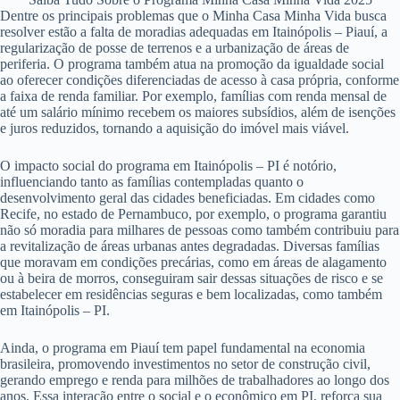
Dentre os principais problemas que o Minha Casa Minha Vida busca
resolver estão a falta de moradias adequadas em Itainópolis – Piauí, a
regularização de posse de terrenos e a urbanização de áreas de
periferia. O programa também atua na promoção da igualdade social
ao oferecer condições diferenciadas de acesso à casa própria, conforme
a faixa de renda familiar. Por exemplo, famílias com renda mensal de
até um salário mínimo recebem os maiores subsídios, além de isenções
e juros reduzidos, tornando a aquisição do imóvel mais viável.
O impacto social do programa em Itainópolis – PI é notório,
influenciando tanto as famílias contempladas quanto o
desenvolvimento geral das cidades beneficiadas. Em cidades como
Recife, no estado de Pernambuco, por exemplo, o programa garantiu
não só moradia para milhares de pessoas como também contribuiu para
a revitalização de áreas urbanas antes degradadas. Diversas famílias
que moravam em condições precárias, como em áreas de alagamento
ou à beira de morros, conseguiram sair dessas situações de risco e se
estabelecer em residências seguras e bem localizadas, como também
em Itainópolis – PI.
Ainda, o programa em Piauí tem papel fundamental na economia
brasileira, promovendo investimentos no setor de construção civil,
gerando emprego e renda para milhões de trabalhadores ao longo dos
anos. Essa interação entre o social e o econômico em PI, reforça sua