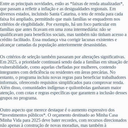
Entre as principais novidades, estão as *faixas de renda atualizadas*,
que passam a refletir a inflação e as desigualdades regionais. Em
diversos estados, incluindo Santa Catarina, o teto de renda para cada
faixa foi ampliado, permitindo que mais famílias se enquadrem nos
critérios de elegibilidade. Por exemplo, há um foco particular em
famílias que antes ficavam em uma zona intermediária: não se
qualificavam para benefícios sociais, mas também não tinham acesso a
crédito facilitado. Essa mudança visa corrigir lacunas existentes e
alcançar camadas da população anteriormente desassistidas.
Os critérios de seleção também passaram por alterações significativas.
Em 2025, a prioridade continuará sendo dada a famílias em situação de
vulnerabilidade, como aquelas chefiadas por mulheres, contendo
integrantes com deficiência ou residentes em áreas precárias. No
entanto, o programa incluiu novas regras para beneficiar trabalhadores
informais, oferecendo requisitos simplificados para comprovar renda.
Além disso, comunidades indígenas e quilombolas ganharam maior
atenção, com cotas e regras específicas que garantem a inclusão desses
grupos no programa.
Outro aspecto que merece destaque é o aumento expressivo dos
*investimentos públicos*. O orçamento destinado ao Minha Casa
Minha Vida para 2025 deve bater recordes, com recursos direcionados
não apenas à construção de novas moradias, mas também à