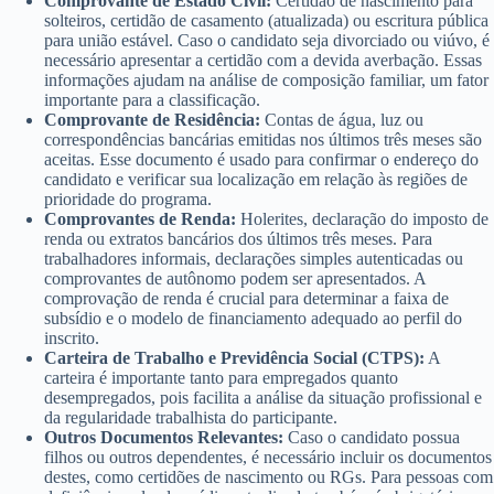
Comprovante de Estado Civil:
Certidão de nascimento para
solteiros, certidão de casamento (atualizada) ou escritura pública
para união estável. Caso o candidato seja divorciado ou viúvo, é
necessário apresentar a certidão com a devida averbação. Essas
informações ajudam na análise de composição familiar, um fator
importante para a classificação.
Comprovante de Residência:
Contas de água, luz ou
correspondências bancárias emitidas nos últimos três meses são
aceitas. Esse documento é usado para confirmar o endereço do
candidato e verificar sua localização em relação às regiões de
prioridade do programa.
Comprovantes de Renda:
Holerites, declaração do imposto de
renda ou extratos bancários dos últimos três meses. Para
trabalhadores informais, declarações simples autenticadas ou
comprovantes de autônomo podem ser apresentados. A
comprovação de renda é crucial para determinar a faixa de
subsídio e o modelo de financiamento adequado ao perfil do
inscrito.
Carteira de Trabalho e Previdência Social (CTPS):
A
carteira é importante tanto para empregados quanto
desempregados, pois facilita a análise da situação profissional e
da regularidade trabalhista do participante.
Outros Documentos Relevantes:
Caso o candidato possua
filhos ou outros dependentes, é necessário incluir os documentos
destes, como certidões de nascimento ou RGs. Para pessoas com