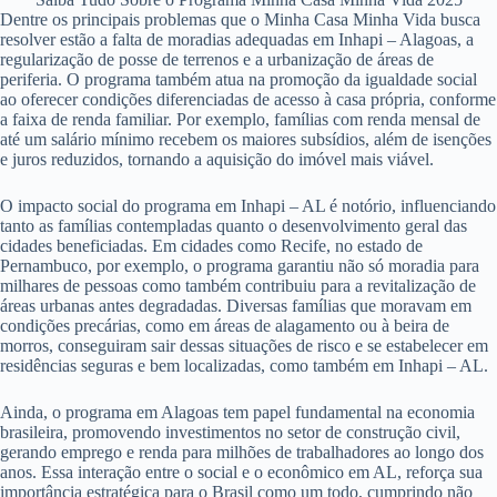
Dentre os principais problemas que o Minha Casa Minha Vida busca
resolver estão a falta de moradias adequadas em Inhapi – Alagoas, a
regularização de posse de terrenos e a urbanização de áreas de
periferia. O programa também atua na promoção da igualdade social
ao oferecer condições diferenciadas de acesso à casa própria, conforme
a faixa de renda familiar. Por exemplo, famílias com renda mensal de
até um salário mínimo recebem os maiores subsídios, além de isenções
e juros reduzidos, tornando a aquisição do imóvel mais viável.
O impacto social do programa em Inhapi – AL é notório, influenciando
tanto as famílias contempladas quanto o desenvolvimento geral das
cidades beneficiadas. Em cidades como Recife, no estado de
Pernambuco, por exemplo, o programa garantiu não só moradia para
milhares de pessoas como também contribuiu para a revitalização de
áreas urbanas antes degradadas. Diversas famílias que moravam em
condições precárias, como em áreas de alagamento ou à beira de
morros, conseguiram sair dessas situações de risco e se estabelecer em
residências seguras e bem localizadas, como também em Inhapi – AL.
Ainda, o programa em Alagoas tem papel fundamental na economia
brasileira, promovendo investimentos no setor de construção civil,
gerando emprego e renda para milhões de trabalhadores ao longo dos
anos. Essa interação entre o social e o econômico em AL, reforça sua
importância estratégica para o Brasil como um todo, cumprindo não