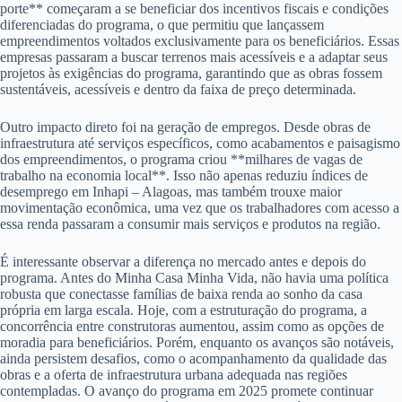
porte** começaram a se beneficiar dos incentivos fiscais e condições
diferenciadas do programa, o que permitiu que lançassem
empreendimentos voltados exclusivamente para os beneficiários. Essas
empresas passaram a buscar terrenos mais acessíveis e a adaptar seus
projetos às exigências do programa, garantindo que as obras fossem
sustentáveis, acessíveis e dentro da faixa de preço determinada.
Outro impacto direto foi na geração de empregos. Desde obras de
infraestrutura até serviços específicos, como acabamentos e paisagismo
dos empreendimentos, o programa criou **milhares de vagas de
trabalho na economia local**. Isso não apenas reduziu índices de
desemprego em Inhapi – Alagoas, mas também trouxe maior
movimentação econômica, uma vez que os trabalhadores com acesso a
essa renda passaram a consumir mais serviços e produtos na região.
É interessante observar a diferença no mercado antes e depois do
programa. Antes do Minha Casa Minha Vida, não havia uma política
robusta que conectasse famílias de baixa renda ao sonho da casa
própria em larga escala. Hoje, com a estruturação do programa, a
concorrência entre construtoras aumentou, assim como as opções de
moradia para beneficiários. Porém, enquanto os avanços são notáveis,
ainda persistem desafios, como o acompanhamento da qualidade das
obras e a oferta de infraestrutura urbana adequada nas regiões
contempladas. O avanço do programa em 2025 promete continuar