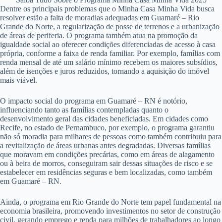
Dentre os principais problemas que o Minha Casa Minha Vida busca
resolver estão a falta de moradias adequadas em Guamaré – Rio
Grande do Norte, a regularização de posse de terrenos e a urbanização
de áreas de periferia. O programa também atua na promoção da
igualdade social ao oferecer condições diferenciadas de acesso à casa
própria, conforme a faixa de renda familiar. Por exemplo, famílias com
renda mensal de até um salário mínimo recebem os maiores subsídios,
além de isenções e juros reduzidos, tornando a aquisição do imóvel
mais viável.
O impacto social do programa em Guamaré – RN é notório,
influenciando tanto as famílias contempladas quanto o
desenvolvimento geral das cidades beneficiadas. Em cidades como
Recife, no estado de Pernambuco, por exemplo, o programa garantiu
não só moradia para milhares de pessoas como também contribuiu para
a revitalização de áreas urbanas antes degradadas. Diversas famílias
que moravam em condições precárias, como em áreas de alagamento
ou à beira de morros, conseguiram sair dessas situações de risco e se
estabelecer em residências seguras e bem localizadas, como também
em Guamaré – RN.
Ainda, o programa em Rio Grande do Norte tem papel fundamental na
economia brasileira, promovendo investimentos no setor de construção
civil, gerando emprego e renda para milhões de trabalhadores ao longo