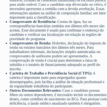
solteiros, certidão de casamento (atualizada) ou escritura pública
para união estável. Caso o candidato seja divorciado ou viúvo, é
necessário apresentar a certidão com a devida averbação. Essas
informações ajudam na análise de composição familiar, um fator
importante para a classificação.
Comprovante de Residência:
Contas de água, luz ou
correspondências bancárias emitidas nos últimos três meses são
aceitas. Esse documento é usado para confirmar o endereço do
candidato e verificar sua localização em relação às regiões de
prioridade do programa.
Comprovantes de Renda:
Holerites, declaração do imposto de
renda ou extratos bancários dos últimos três meses. Para
trabalhadores informais, declarações simples autenticadas ou
comprovantes de autônomo podem ser apresentados. A
comprovação de renda é crucial para determinar a faixa de
subsídio e o modelo de financiamento adequado ao perfil do
inscrito.
Carteira de Trabalho e Previdência Social (CTPS):
A
carteira é importante tanto para empregados quanto
desempregados, pois facilita a análise da situação profissional e
da regularidade trabalhista do participante.
Outros Documentos Relevantes:
Caso o candidato possua
filhos ou outros dependentes, é necessário incluir os documentos
destes, como certidões de nascimento ou RGs. Para pessoas com
deficiência, o laudo médico atualizado também é obrigatório.