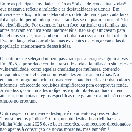
Entre as principais novidades, estão as *faixas de renda atualizadas*,
que passam a refletir a inflação e as desigualdades regionais. Em
diversos estados, incluindo Maranhão, o teto de renda para cada faixa
foi ampliado, permitindo que mais famílias se enquadrem nos critérios
de elegibilidade. Por exemplo, há um foco particular em famílias que
antes ficavam em uma zona intermediária: não se qualificavam para
benefícios sociais, mas também não tinham acesso a crédito facilitado.
Essa mudança visa corrigir lacunas existentes e alcançar camadas da
população anteriormente desassistidas.
Os critérios de seleção também passaram por alterações significativas.
Em 2025, a prioridade continuará sendo dada a famílias em situação de
vulnerabilidade, como aquelas chefiadas por mulheres, contendo
integrantes com deficiência ou residentes em áreas precárias. No
entanto, o programa incluiu novas regras para beneficiar trabalhadores
informais, oferecendo requisitos simplificados para comprovar renda.
Além disso, comunidades indígenas e quilombolas ganharam maior
atenção, com cotas e regras específicas que garantem a inclusão desses
grupos no programa.
Outro aspecto que merece destaque é o aumento expressivo dos
*investimentos públicos*. O orçamento destinado ao Minha Casa
Minha Vida para 2025 deve bater recordes, com recursos direcionados
não apenas à construção de novas moradias, mas também à