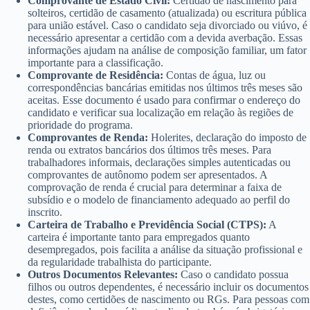
Comprovante de Estado Civil:
Certidão de nascimento para
solteiros, certidão de casamento (atualizada) ou escritura pública
para união estável. Caso o candidato seja divorciado ou viúvo, é
necessário apresentar a certidão com a devida averbação. Essas
informações ajudam na análise de composição familiar, um fator
importante para a classificação.
Comprovante de Residência:
Contas de água, luz ou
correspondências bancárias emitidas nos últimos três meses são
aceitas. Esse documento é usado para confirmar o endereço do
candidato e verificar sua localização em relação às regiões de
prioridade do programa.
Comprovantes de Renda:
Holerites, declaração do imposto de
renda ou extratos bancários dos últimos três meses. Para
trabalhadores informais, declarações simples autenticadas ou
comprovantes de autônomo podem ser apresentados. A
comprovação de renda é crucial para determinar a faixa de
subsídio e o modelo de financiamento adequado ao perfil do
inscrito.
Carteira de Trabalho e Previdência Social (CTPS):
A
carteira é importante tanto para empregados quanto
desempregados, pois facilita a análise da situação profissional e
da regularidade trabalhista do participante.
Outros Documentos Relevantes:
Caso o candidato possua
filhos ou outros dependentes, é necessário incluir os documentos
destes, como certidões de nascimento ou RGs. Para pessoas com