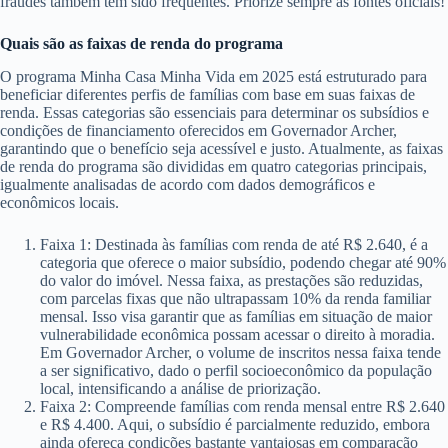
fraudes também têm sido frequentes. Priorize sempre as fontes oficiais!
Quais são as faixas de renda do programa
O programa Minha Casa Minha Vida em 2025 está estruturado para
beneficiar diferentes perfis de famílias com base em suas faixas de
renda. Essas categorias são essenciais para determinar os subsídios e
condições de financiamento oferecidos em Governador Archer,
garantindo que o benefício seja acessível e justo. Atualmente, as faixas
de renda do programa são divididas em quatro categorias principais,
igualmente analisadas de acordo com dados demográficos e
econômicos locais.
Faixa 1: Destinada às famílias com renda de até R$ 2.640, é a
categoria que oferece o maior subsídio, podendo chegar até 90%
do valor do imóvel. Nessa faixa, as prestações são reduzidas,
com parcelas fixas que não ultrapassam 10% da renda familiar
mensal. Isso visa garantir que as famílias em situação de maior
vulnerabilidade econômica possam acessar o direito à moradia.
Em Governador Archer, o volume de inscritos nessa faixa tende
a ser significativo, dado o perfil socioeconômico da população
local, intensificando a análise de priorização.
Faixa 2: Compreende famílias com renda mensal entre R$ 2.640
e R$ 4.400. Aqui, o subsídio é parcialmente reduzido, embora
ainda ofereça condições bastante vantajosas em comparação