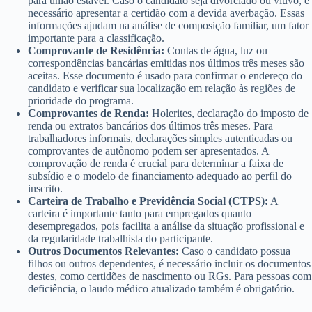
para união estável. Caso o candidato seja divorciado ou viúvo, é
necessário apresentar a certidão com a devida averbação. Essas
informações ajudam na análise de composição familiar, um fator
importante para a classificação.
Comprovante de Residência:
Contas de água, luz ou
correspondências bancárias emitidas nos últimos três meses são
aceitas. Esse documento é usado para confirmar o endereço do
candidato e verificar sua localização em relação às regiões de
prioridade do programa.
Comprovantes de Renda:
Holerites, declaração do imposto de
renda ou extratos bancários dos últimos três meses. Para
trabalhadores informais, declarações simples autenticadas ou
comprovantes de autônomo podem ser apresentados. A
comprovação de renda é crucial para determinar a faixa de
subsídio e o modelo de financiamento adequado ao perfil do
inscrito.
Carteira de Trabalho e Previdência Social (CTPS):
A
carteira é importante tanto para empregados quanto
desempregados, pois facilita a análise da situação profissional e
da regularidade trabalhista do participante.
Outros Documentos Relevantes:
Caso o candidato possua
filhos ou outros dependentes, é necessário incluir os documentos
destes, como certidões de nascimento ou RGs. Para pessoas com
deficiência, o laudo médico atualizado também é obrigatório.