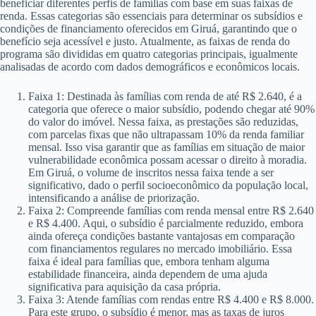
beneficiar diferentes perfis de famílias com base em suas faixas de
renda. Essas categorias são essenciais para determinar os subsídios e
condições de financiamento oferecidos em Giruá, garantindo que o
benefício seja acessível e justo. Atualmente, as faixas de renda do
programa são divididas em quatro categorias principais, igualmente
analisadas de acordo com dados demográficos e econômicos locais.
Faixa 1: Destinada às famílias com renda de até R$ 2.640, é a
categoria que oferece o maior subsídio, podendo chegar até 90%
do valor do imóvel. Nessa faixa, as prestações são reduzidas,
com parcelas fixas que não ultrapassam 10% da renda familiar
mensal. Isso visa garantir que as famílias em situação de maior
vulnerabilidade econômica possam acessar o direito à moradia.
Em Giruá, o volume de inscritos nessa faixa tende a ser
significativo, dado o perfil socioeconômico da população local,
intensificando a análise de priorização.
Faixa 2: Compreende famílias com renda mensal entre R$ 2.640
e R$ 4.400. Aqui, o subsídio é parcialmente reduzido, embora
ainda ofereça condições bastante vantajosas em comparação
com financiamentos regulares no mercado imobiliário. Essa
faixa é ideal para famílias que, embora tenham alguma
estabilidade financeira, ainda dependem de uma ajuda
significativa para aquisição da casa própria.
Faixa 3: Atende famílias com rendas entre R$ 4.400 e R$ 8.000.
Para este grupo, o subsídio é menor, mas as taxas de juros