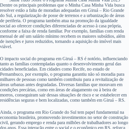
Dentre os principais problemas que o Minha Casa Minha Vida busca
resolver estão a falta de moradias adequadas em Giruá – Rio Grande
do Sul, a regularização de posse de terrenos e a urbanização de áreas
de periferia. O programa também atua na promoção da igualdade
social ao oferecer condições diferenciadas de acesso à casa própria,
conforme a faixa de renda familiar. Por exemplo, famílias com renda
mensal de até um salário mínimo recebem os maiores subsídios, além
de isenções e juros reduzidos, tornando a aquisição do imóvel mais
viável.
O impacto social do programa em Giruá – RS é notório, influenciando
tanto as famílias contempladas quanto o desenvolvimento geral das
cidades beneficiadas. Em cidades como Recife, no estado de
Pernambuco, por exemplo, o programa garantiu não só moradia para
milhares de pessoas como também contribuiu para a revitalização de
áreas urbanas antes degradadas. Diversas famílias que moravam em
condições precárias, como em áreas de alagamento ou à beira de
morros, conseguiram sair dessas situações de risco e se estabelecer em
residências seguras e bem localizadas, como também em Giruá – RS.
Ainda, o programa em Rio Grande do Sul tem papel fundamental na
economia brasileira, promovendo investimentos no setor de construção
civil, gerando emprego e renda para milhões de trabalhadores ao longo
dos anos. Essa interação entre o social e o econômico em RS, reforça