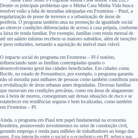
Dentre os principais problemas que o Minha Casa Minha Vida busca
resolver estão a falta de moradias adequadas em Fronteiras – Piauí, a
regularização de posse de terrenos e a urbanização de áreas de
periferia. O programa também atua na promoção da igualdade social
ao oferecer condições diferenciadas de acesso à casa própria, conforme
a faixa de renda familiar. Por exemplo, famílias com renda mensal de
até um salário mínimo recebem os maiores subsídios, além de isenções
e juros reduzidos, tornando a aquisição do imóvel mais viável.
O impacto social do programa em Fronteiras – PI é notório,
influenciando tanto as famílias contempladas quanto o
desenvolvimento geral das cidades beneficiadas. Em cidades como
Recife, no estado de Pernambuco, por exemplo, o programa garantiu
não só moradia para milhares de pessoas como também contribuiu para
a revitalização de áreas urbanas antes degradadas. Diversas famílias
que moravam em condições precárias, como em áreas de alagamento
ou à beira de morros, conseguiram sair dessas situações de risco e se
estabelecer em residências seguras e bem localizadas, como também
em Fronteiras – PI.
Ainda, o programa em Piauí tem papel fundamental na economia
brasileira, promovendo investimentos no setor de construção civil,
gerando emprego e renda para milhões de trabalhadores ao longo dos
anos. Essa interação entre o social e o econômico em PI, reforça sua