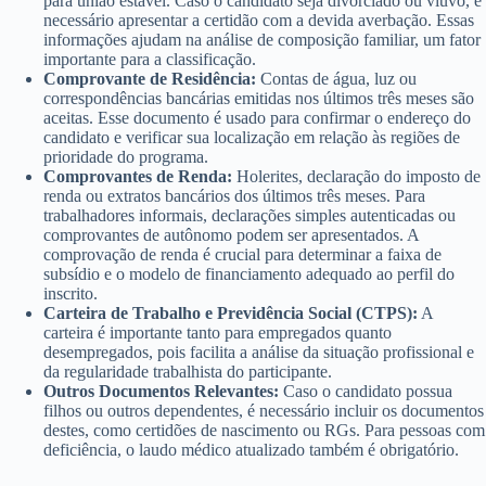
para união estável. Caso o candidato seja divorciado ou viúvo, é
necessário apresentar a certidão com a devida averbação. Essas
informações ajudam na análise de composição familiar, um fator
importante para a classificação.
Comprovante de Residência:
Contas de água, luz ou
correspondências bancárias emitidas nos últimos três meses são
aceitas. Esse documento é usado para confirmar o endereço do
candidato e verificar sua localização em relação às regiões de
prioridade do programa.
Comprovantes de Renda:
Holerites, declaração do imposto de
renda ou extratos bancários dos últimos três meses. Para
trabalhadores informais, declarações simples autenticadas ou
comprovantes de autônomo podem ser apresentados. A
comprovação de renda é crucial para determinar a faixa de
subsídio e o modelo de financiamento adequado ao perfil do
inscrito.
Carteira de Trabalho e Previdência Social (CTPS):
A
carteira é importante tanto para empregados quanto
desempregados, pois facilita a análise da situação profissional e
da regularidade trabalhista do participante.
Outros Documentos Relevantes:
Caso o candidato possua
filhos ou outros dependentes, é necessário incluir os documentos
destes, como certidões de nascimento ou RGs. Para pessoas com
deficiência, o laudo médico atualizado também é obrigatório.