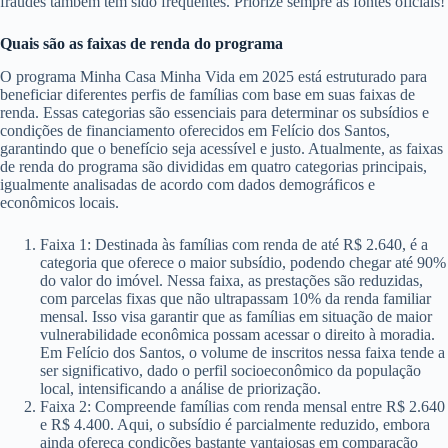
fraudes também têm sido frequentes. Priorize sempre as fontes oficiais!
Quais são as faixas de renda do programa
O programa Minha Casa Minha Vida em 2025 está estruturado para
beneficiar diferentes perfis de famílias com base em suas faixas de
renda. Essas categorias são essenciais para determinar os subsídios e
condições de financiamento oferecidos em Felício dos Santos,
garantindo que o benefício seja acessível e justo. Atualmente, as faixas
de renda do programa são divididas em quatro categorias principais,
igualmente analisadas de acordo com dados demográficos e
econômicos locais.
Faixa 1: Destinada às famílias com renda de até R$ 2.640, é a
categoria que oferece o maior subsídio, podendo chegar até 90%
do valor do imóvel. Nessa faixa, as prestações são reduzidas,
com parcelas fixas que não ultrapassam 10% da renda familiar
mensal. Isso visa garantir que as famílias em situação de maior
vulnerabilidade econômica possam acessar o direito à moradia.
Em Felício dos Santos, o volume de inscritos nessa faixa tende a
ser significativo, dado o perfil socioeconômico da população
local, intensificando a análise de priorização.
Faixa 2: Compreende famílias com renda mensal entre R$ 2.640
e R$ 4.400. Aqui, o subsídio é parcialmente reduzido, embora
ainda ofereça condições bastante vantajosas em comparação