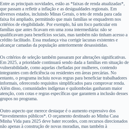
Entre as principais novidades, estão as *faixas de renda atualizadas*,
que passam a refletir a inflação e as desigualdades regionais. Em
diversos estados, incluindo Minas Gerais, o teto de renda para cada
faixa foi ampliado, permitindo que mais famílias se enquadrem nos
critérios de elegibilidade. Por exemplo, há um foco particular em
famílias que antes ficavam em uma zona intermediária: não se
qualificavam para benefícios sociais, mas também não tinham acesso a
crédito facilitado. Essa mudança visa corrigir lacunas existentes e
alcançar camadas da população anteriormente desassistidas.
Os critérios de seleção também passaram por alterações significativas.
Em 2025, a prioridade continuará sendo dada a famílias em situação de
vulnerabilidade, como aquelas chefiadas por mulheres, contendo
integrantes com deficiência ou residentes em áreas precárias. No
entanto, o programa incluiu novas regras para beneficiar trabalhadores
informais, oferecendo requisitos simplificados para comprovar renda.
Além disso, comunidades indígenas e quilombolas ganharam maior
atenção, com cotas e regras específicas que garantem a inclusão desses
grupos no programa.
Outro aspecto que merece destaque é o aumento expressivo dos
*investimentos públicos*. O orçamento destinado ao Minha Casa
Minha Vida para 2025 deve bater recordes, com recursos direcionados
não apenas à construção de novas moradias, mas também à