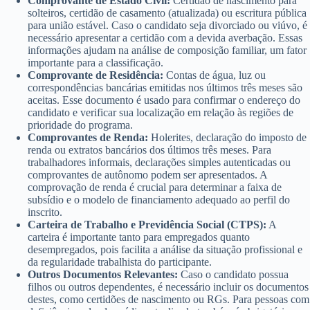
Comprovante de Estado Civil:
Certidão de nascimento para
solteiros, certidão de casamento (atualizada) ou escritura pública
para união estável. Caso o candidato seja divorciado ou viúvo, é
necessário apresentar a certidão com a devida averbação. Essas
informações ajudam na análise de composição familiar, um fator
importante para a classificação.
Comprovante de Residência:
Contas de água, luz ou
correspondências bancárias emitidas nos últimos três meses são
aceitas. Esse documento é usado para confirmar o endereço do
candidato e verificar sua localização em relação às regiões de
prioridade do programa.
Comprovantes de Renda:
Holerites, declaração do imposto de
renda ou extratos bancários dos últimos três meses. Para
trabalhadores informais, declarações simples autenticadas ou
comprovantes de autônomo podem ser apresentados. A
comprovação de renda é crucial para determinar a faixa de
subsídio e o modelo de financiamento adequado ao perfil do
inscrito.
Carteira de Trabalho e Previdência Social (CTPS):
A
carteira é importante tanto para empregados quanto
desempregados, pois facilita a análise da situação profissional e
da regularidade trabalhista do participante.
Outros Documentos Relevantes:
Caso o candidato possua
filhos ou outros dependentes, é necessário incluir os documentos
destes, como certidões de nascimento ou RGs. Para pessoas com