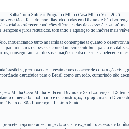
Saiba Tudo Sobre o Programa Minha Casa Minha Vida 2025
olver estão a falta de moradias adequadas em Divino de São Lourenço –
e social ao oferecer condições diferenciadas de acesso à casa própria,
 isenções e juros reduzidos, tornando a aquisição do imóvel mais viáve
o, influenciando tanto as famílias contempladas quanto o desenvolvim
a para milhares de pessoas como também contribuiu para a revitalizaç
rros, conseguiram sair dessas situações de risco e se estabelecer em 
a brasileira, promovendo investimentos no setor de construção civil, 
 importância estratégica para o Brasil como um todo, cumprindo não ap
s pelo Minha Casa Minha Vida em Divino de São Lourenço – ES têm sid
entando o mercado imobiliário e de construção, o programa em Divino d
 em Divino de São Lourenço – Espírito Santo.
metem aprimorar seu impacto social e expandir o acesso de famílias n