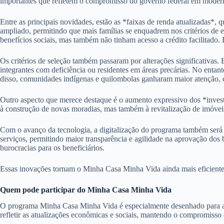
importantes que refletem o compromisso do governo federal em moderni
Entre as principais novidades, estão as *faixas de renda atualizadas*, q
ampliado, permitindo que mais famílias se enquadrem nos critérios de 
benefícios sociais, mas também não tinham acesso a crédito facilitado.
Os critérios de seleção também passaram por alterações significativas.
integrantes com deficiência ou residentes em áreas precárias. No entan
disso, comunidades indígenas e quilombolas ganharam maior atenção, c
Outro aspecto que merece destaque é o aumento expressivo dos *inves
à construção de novas moradias, mas também à revitalização de imóveis 
Com o avanço da tecnologia, a digitalização do programa também será um
serviços, permitindo maior transparência e agilidade na aprovação dos 
burocracias para os beneficiários.
Essas inovações tornam o Minha Casa Minha Vida ainda mais eficiente e
Quem pode participar do Minha Casa Minha Vida
O programa Minha Casa Minha Vida é especialmente desenhado para atend
refletir as atualizações econômicas e sociais, mantendo o compromisso c