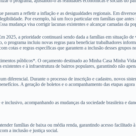
zar o programa, ajustando-o às realidades econômicas e sociais do paí
ue passam a refletir a inflação e as desigualdades regionais. Em diversos
elegibilidade. Por exemplo, há um foco particular em famílias que ante
 Essa mudança visa corrigir lacunas existentes e alcançar camadas da po
 Em 2025, a prioridade continuará sendo dada a famílias em situação de
to, o programa incluiu novas regras para beneficiar trabalhadores infor
om cotas e regras específicas que garantem a inclusão desses grupos 
timentos públicos*. O orçamento destinado ao Minha Casa Minha Vida 
existentes e à infraestrutura de bairros populares, garantindo não ape
 diferencial. Durante o processo de inscrição e cadastro, novos sistema
benefícios. A geração de boletos e o acompanhamento das etapas agora p
 inclusivo, acompanhando as mudanças da sociedade brasileira e dando 
er famílias de baixa ou média renda, garantindo acesso facilitado à m
om a inclusão e justiça social.